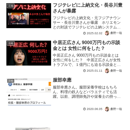
の入会者初ゲットです！ ２クリック、
フジテレビに上納文化・長谷川豊
芸能
しょぼ。ではなく、入会率...
さんが暴露
フジテレビの上納文化・元フジアナウン
サー・長谷川豊さんが暴露 ホリエモン
との対談でフジテレビの上納システムを
認める長谷川豊さん。元フジテレビのア
桑野一哉
2025.02.02
ナウンサーなだけに、とても信憑性のあ
る話です。事実なら港浩一、中嶋優一、
中居正広さん 9000万円もの示談
芸能
中居正広、松本人志、日枝...
金とは 女性に何をした？
中居正広さん 9000万円もの示談金とは
女性に何をした？ 中居正広さんが女性
トラブルで、１億円にも迫る示談金とい
う驚きのニュース。被害者の１人である
桑野一哉
2025.01.11
渡邊渚さんのPTSDの原因ともされていま
す。ジャニー喜多川さんの児童への性加
服部幸應
芸能
害でも、スポン...
服部幸應さん。服部栄養学校はもちろ
ん、料理の鉄人などバラエティでも活
躍。以前、調理師免許や栄養士の持って
いないことを週刊誌にすっぱ抜き！しか
しそのすごすぎる理由とは・・・資格を
桑野一哉
2020.06.05
管理したり問題をつくる側の人間だか
ら。 全国栄養士養成施設協会 ...