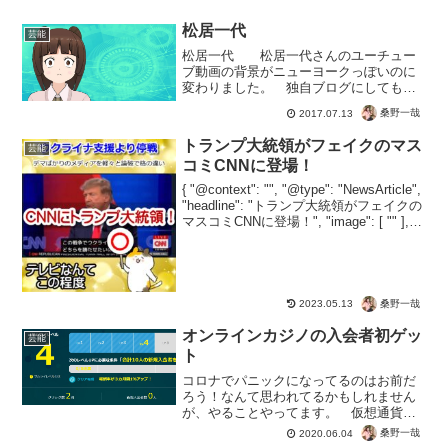
松居一代
芸能
松居一代 松居一代さんのユーチュー
ブ動画の背景がニューヨークっぽいのに
変わりました。 独自ブログにしても、
日々グレードアップしているんです
桑野一哉
2017.07.13
ね。 ネットの進歩は早いですが、なか
なかの成長力だと思います。 そして次
トランプ大統領がフェイクのマス
芸能
は・・・ クロマキー（背景の...
コミCNNに登場！
{ "@context": "", "@type": "NewsArticle",
"headline": "トランプ大統領がフェイクの
マスコミCNNに登場！", "image": [ "" ],
"datePublished": "202...
桑野一哉
2023.05.13
オンラインカジノの入会者初ゲッ
芸能
ト
コロナでパニックになってるのはお前だ
ろう！なんて思われてるかもしれません
が、やることやってます。 仮想通貨の
マイニングだけではありません。 本日
桑野一哉
2020.06.04
はじめて実りました！オンラインカジノ