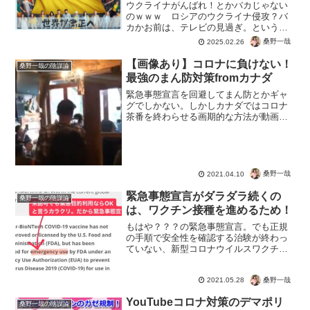
ウクライナがんばれ！とかバカじゃない
のｗｗｗ ロシアのウクライナ侵攻？バ
カかお前は、テレビの見過ぎ。というこ
とで、アメリカをはじめとする１４か国
桑野一哉
2025.02.26
がロシアを支持。ロシアによるウクライ
ナ侵攻を非難する決議案に反対票。意
【画像あり】コロナに負けない！
桑野一哉の陰謀論
味、わかる？ ウクライナが...
最強のまん防対策fromカナダ
緊急事態宣言を回避してまん防とかギャ
グでしかない。しかしカナダではコロナ
茶番を終わらせる画期的な方法が動画で
公開されました。この後に及んでも質の
高い情報源と意味を理解する能力がなけ
れば、コロナ詐欺に騙されて恐怖のウイ
ルス対策をしている自分は...
桑野一哉
2021.04.10
緊急事態宣言がダラダラ続くの
桑野一哉の陰謀論
は、ワクチン接種を進めるため！
もはや？？？の緊急事態宣言。でも正規
の手順で安全性を確認する治験が終わっ
ていない、新型コロナウイルスワクチン
でも、緊急事態であれば接種ができる！
ということなのですね。つまり、ワクチ
桑野一哉
2021.05.28
ンをとにかく消費させるためには、病床
数を減らしてでも緊急事態...
YouTubeコロナ対策のデマポリ
桑野一哉の陰謀論