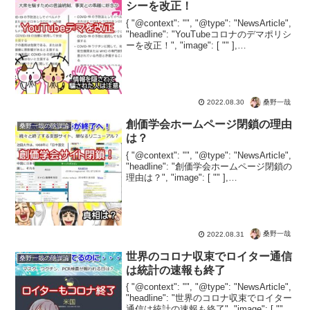
シーを改正！
{ "@context": "", "@type": "NewsArticle",
"headline": "YouTubeコロナのデマポリシ
ーを改正！", "image": [ "" ],
"datePublished": "2022-0...
桑野一哉
2022.08.30
創価学会ホームページ閉鎖の理由
桑野一哉の陰謀論
は？
{ "@context": "", "@type": "NewsArticle",
"headline": "創価学会ホームページ閉鎖の
理由は？", "image": [ "" ],
"datePublished": "2022-08-31...
桑野一哉
2022.08.31
世界のコロナ収束でロイター通信
桑野一哉の陰謀論
は統計の速報も終了
{ "@context": "", "@type": "NewsArticle",
"headline": "世界のコロナ収束でロイター
通信は統計の速報も終了", "image": [ "" ],