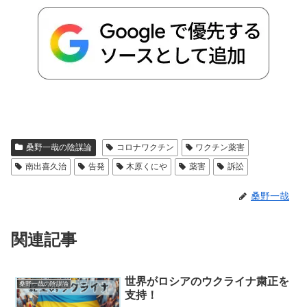
桑野一哉の陰謀論
コロナワクチン
ワクチン薬害
南出喜久治
告発
木原くにや
薬害
訴訟
桑野一哉
関連記事
世界がロシアのウクライナ粛正を
桑野一哉の陰謀論
支持！