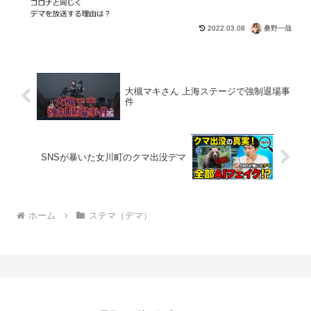
桑野一哉
2022.03.08
大槻マキさん 上海ステージで強制退場事
件
SNSが暴いた女川町のクマ出没デマ
ホーム
ステマ（デマ）