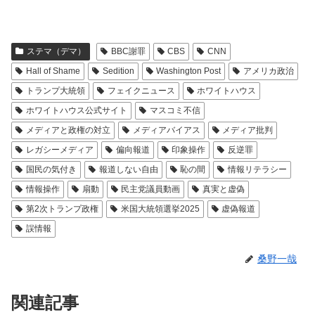
ステマ（デマ）
BBC謝罪
CBS
CNN
Hall of Shame
Sedition
Washington Post
アメリカ政治
トランプ大統領
フェイクニュース
ホワイトハウス
ホワイトハウス公式サイト
マスコミ不信
メディアと政権の対立
メディアバイアス
メディア批判
レガシーメディア
偏向報道
印象操作
反逆罪
国民の気付き
報道しない自由
恥の間
情報リテラシー
情報操作
扇動
民主党議員動画
真実と虚偽
第2次トランプ政権
米国大統領選挙2025
虚偽報道
誤情報
桑野一哉
関連記事