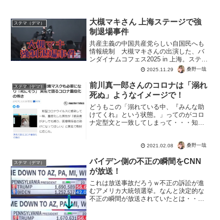
大槻マキさん 上海ステージで強
ステマ（デマ）
制退場事件
共産主義の中国共産党らしい自国民へも
情報統制 大槻マキさんの出演した、バ
ンダイナムコフェス2025 in 上海。ステー
ジ途中で強制終了という、まさに共産主
桑野一哉
2025.11.29
義国の本領を発揮した中国。そりゃ中国
共産党なんだから、不思議はないでしょ
前川真一郎さんのコロナは「溺れ
ステマ（デマ）
う。これを高市...
死ぬ」ようなイメージで！
どうもこの「溺れている中、『みんな助
けてくれ』という状態。」ってのがコロ
ナ定型文と一致してしまって・・・知ら
ない人だと真に受けちゃいそうですよ
ね。まぁ闘病はおいといて・・・ドイツ
政府のコロナ指針のセリフとまる被り
桑野一哉
2021.02.08
で、なぜ窒息が大切なんだろう...
バイデン側の不正の瞬間をCNN
ステマ（デマ）
が放送！
これは放送事故だろうｗ不正の訴訟が進
むアメリカ大統領選挙。なんと決定的な
不正の瞬間が放送されていたとは・・・
ここまでインチキできるんだから、こう
いう所もちゃんと操作すればいいの