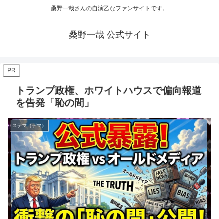
桑野一哉さんの自演乙なファンサイトです。
桑野一哉 公式サイト
PR
トランプ政権、ホワイトハウスで偏向報道
を告発「恥の間」
ステマ（デマ）