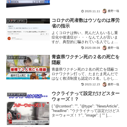
に・・・ペンシルバニアCNNの選挙解説
中に、犯行現場が捕えられて...
桑野一哉
2020.11.11
コロナの死者数はウソなのは厚労
ステマ（デマ）
省の指示
よくコロナは怖い、死んだ人もいるし重
症化や後遺症が・・・なんて人が言いま
すが、典型的に騙されている人でしょ
う。以前のこれについて、自治体に問い
桑野一哉
2020.08.09
合わせた人の動画。【コロナは死因問わ
ず死亡者数にカウントで！】コロナじゃ
青森県ワクチン死の２名の死亡を
ステマ（デマ）
なくてもコロナの死者にして...
隠蔽
青森県ワクチン死の２名の死亡を隠蔽コ
ロナワクチン打って、たまたま死んだで
はなく救済制度も認定の２名。しかし青
森県も国もこの接種死亡を公表せず。情
桑野一哉
2023.12.15
報開示を行い、隠蔽させずに暴露させた
人のおかげ。打てば死ぬから隠したの？
ウクライナって設定だけどスター
ステマ（デマ）
効果があって安全性も確...
ウォーズ！？
{ "@context": "", "@type": "NewsArticle",
"headline": "ウクライナって設定だけどス
ターウォーズ！？", "image": [ "" ],
"datePublished": "2022-0...