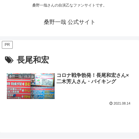
桑野一哉さんの自演乙なファンサイトです。
桑野一哉 公式サイト
PR
長尾和宏
コロナ戦争勃発！長尾和宏さん×
桑野一哉の陰謀論
二木芳人さん・バイキング
2021.08.14