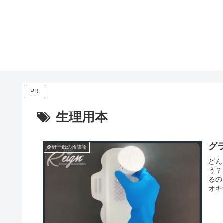
PR
生理用本
グ
桑野一哉の陰謀論
どん
う？
るの
オキ