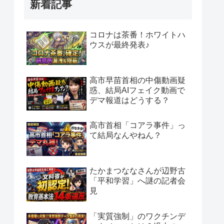
新着記事
コロナは茶番！ホワイトハ
ウスが最終発表♪
高市早苗首相の中傷動画疑
惑、結局AIフェイク動画で
デマ報道はどうする？
高市首相「コアラ事件」っ
て結局なんやねん？
たかまつななさんが辺野古
「平和学習」へ謎の記者会
見
「実質強制」のワクチンデ