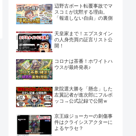
辺野古ボート転覆事故でマ
スコミが沈黙する理由。
「報道しない自由」の裏側
天皇家まで！エプスタイン
の人身売買の証言リスト公
開！
コロナは茶番！ホワイトハ
ウスが最終発表♪
衆院選大勝を「懸念」した
左翼記者が進次郎にフルボ
ッコ→公式記録で公開ｗ
京王線ジョーカーの刺傷事
件はクライシスアクターに
よるヤラセ？