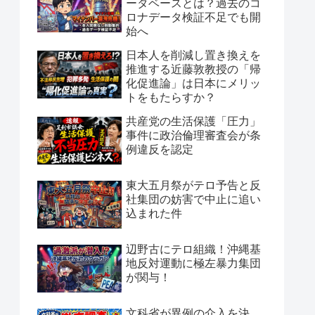
ータベースとは？過去のコ
ロナデータ検証不足でも開
始へ
日本人を削減し置き換えを
推進する近藤敦教授の「帰
化促進論」は日本にメリッ
トをもたらすか？
共産党の生活保護「圧力」
事件に政治倫理審査会が条
例違反を認定
東大五月祭がテロ予告と反
社集団の妨害で中止に追い
込まれた件
辺野古にテロ組織！沖縄基
地反対運動に極左暴力集団
が関与！
文科省が異例の介入を決