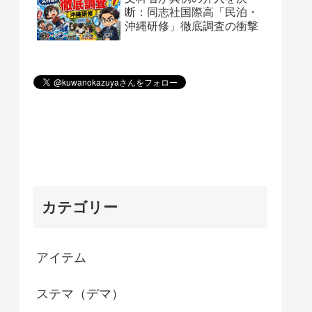
断：同志社国際高「民泊・
沖縄研修」徹底調査の衝撃
カテゴリー
アイテム
ステマ（デマ）