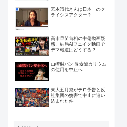
宮本晴代さんは日本一のク
ライシスアクター？
高市早苗首相の中傷動画疑
惑、結局AIフェイク動画で
デマ報道はどうする？
山崎製パン 臭素酸カリウム
の使用を中止へ
東大五月祭がテロ予告と反
社集団の妨害で中止に追い
込まれた件