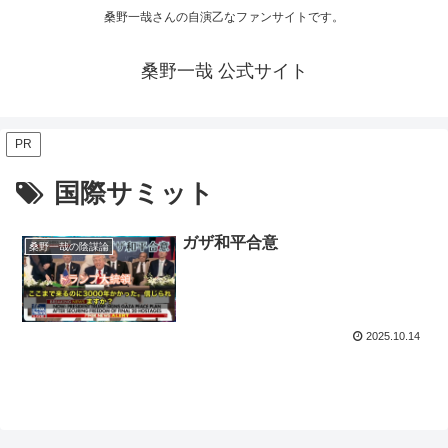
桑野一哉さんの自演乙なファンサイトです。
桑野一哉 公式サイト
PR
国際サミット
ガザ和平合意
桑野一哉の陰謀論
2025.10.14