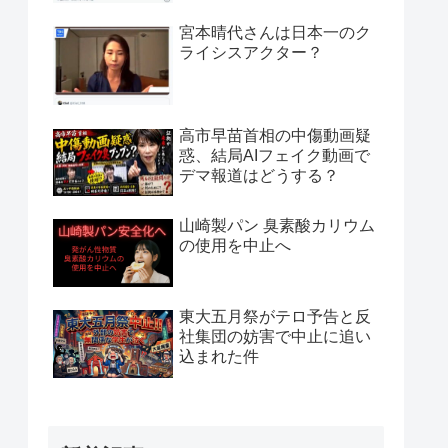
宮本晴代さんは日本一のク
ライシスアクター？
高市早苗首相の中傷動画疑
惑、結局AIフェイク動画で
デマ報道はどうする？
山崎製パン 臭素酸カリウム
の使用を中止へ
東大五月祭がテロ予告と反
社集団の妨害で中止に追い
込まれた件