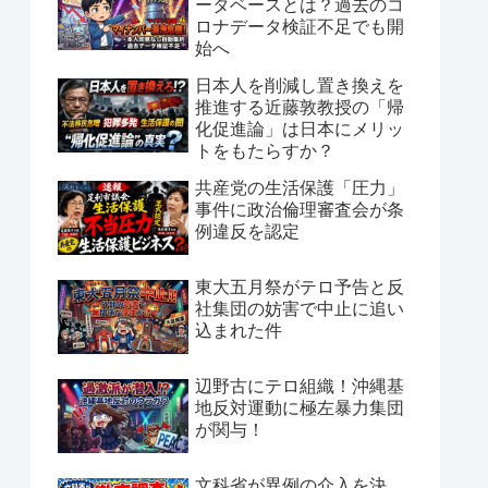
ータベースとは？過去のコ
ロナデータ検証不足でも開
始へ
日本人を削減し置き換えを
推進する近藤敦教授の「帰
化促進論」は日本にメリッ
トをもたらすか？
共産党の生活保護「圧力」
事件に政治倫理審査会が条
例違反を認定
東大五月祭がテロ予告と反
社集団の妨害で中止に追い
込まれた件
辺野古にテロ組織！沖縄基
地反対運動に極左暴力集団
が関与！
文科省が異例の介入を決