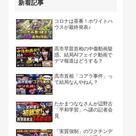
新着記事
コロナは茶番！ホワイトハ
ウスが最終発表♪
高市早苗首相の中傷動画疑
惑、結局AIフェイク動画で
デマ報道はどうする？
高市首相「コアラ事件」っ
て結局なんやねん？
たかまつななさんが辺野古
「平和学習」へ謎の記者会
見
「実質強制」のワクチンデ