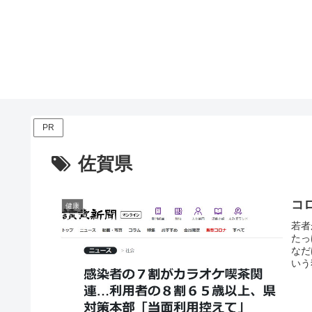
PR
佐賀県
コ
健康
若者
たっ
なだ
いう