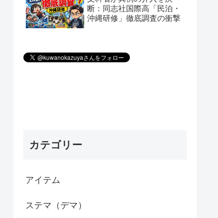
断：同志社国際高「民泊・
沖縄研修」徹底調査の衝撃
カテゴリー
アイテム
ステマ（デマ）