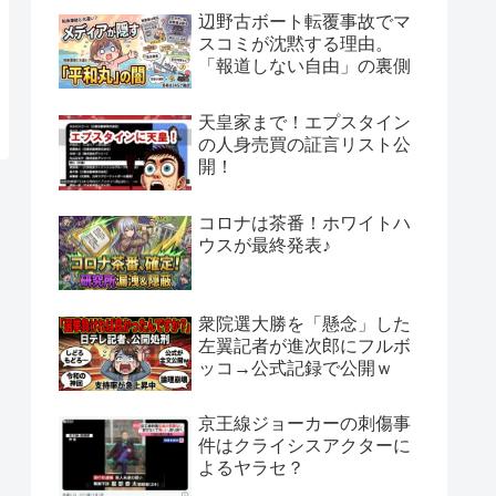
辺野古ボート転覆事故でマ
スコミが沈黙する理由。
「報道しない自由」の裏側
天皇家まで！エプスタイン
の人身売買の証言リスト公
開！
コロナは茶番！ホワイトハ
ウスが最終発表♪
衆院選大勝を「懸念」した
左翼記者が進次郎にフルボ
ッコ→公式記録で公開ｗ
京王線ジョーカーの刺傷事
件はクライシスアクターに
よるヤラセ？