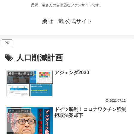
桑野一哉さんの自演乙なファンサイトです。
桑野一哉 公式サイト
PR
人口削減計画
アジェンダ2030
桑野一哉の陰謀論
2021.07.12
ドイツ勝利！コロナワクチン強制
ステマ（デマ）
摂取法案却下