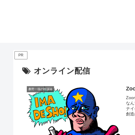
PR
オンライン配信
Zo
桑野一哉の陰謀論
Zo
なん
ナイ
創造