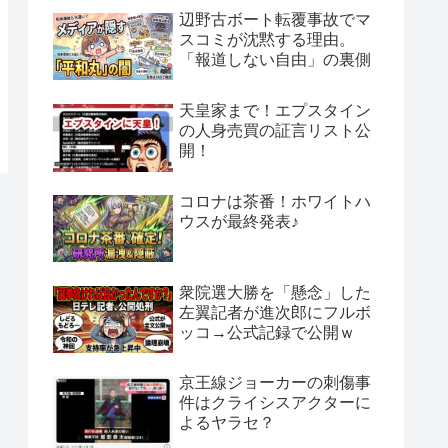
辺野古ボート転覆事故でマ
スコミが沈黙する理由。
「報道しない自由」の裏側
天皇家まで！エプスタイン
の人身売買の証言リスト公
開！
コロナは茶番！ホワイトハ
ウスが最終発表♪
衆院選大勝を「懸念」した
左翼記者が進次郎にフルボ
ッコ→公式記録で公開ｗ
京王線ジョーカーの刺傷事
件はクライシスアクターに
よるヤラセ？