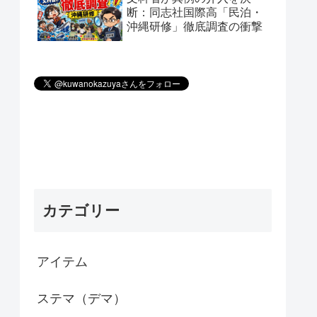
断：同志社国際高「民泊・
沖縄研修」徹底調査の衝撃
カテゴリー
アイテム
ステマ（デマ）