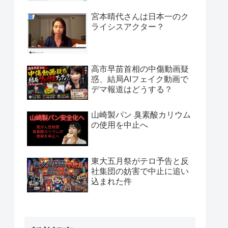
宮本晴代さんは日本一のク
ライシスアクター？
高市早苗首相の中傷動画疑
惑、結局AIフェイク動画で
デマ報道はどうする？
山崎製パン 臭素酸カリウム
の使用を中止へ
東大五月祭がテロ予告と反
社集団の妨害で中止に追い
込まれた件