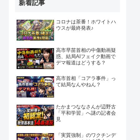
新着記事
コロナは茶番！ホワイトハ
ウスが最終発表♪
高市早苗首相の中傷動画疑
惑、結局AIフェイク動画で
デマ報道はどうする？
高市首相「コアラ事件」っ
て結局なんやねん？
たかまつななさんが辺野古
「平和学習」へ謎の記者会
見
「実質強制」のワクチンデ