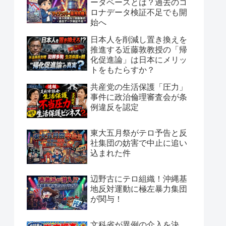
ータベースとは？過去のコ
ロナデータ検証不足でも開
始へ
日本人を削減し置き換えを
推進する近藤敦教授の「帰
化促進論」は日本にメリッ
トをもたらすか？
共産党の生活保護「圧力」
事件に政治倫理審査会が条
例違反を認定
東大五月祭がテロ予告と反
社集団の妨害で中止に追い
込まれた件
辺野古にテロ組織！沖縄基
地反対運動に極左暴力集団
が関与！
文科省が異例の介入を決