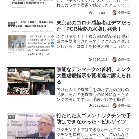
という事実ってあったんでしたっけ？そ
れにカラオケ喫茶で感染したところで
PCR検査の「陽性」なだけでしょう。 だ
桑野一哉
2021.03.09
から高齢者のカラオケもOK！若者か高齢
者かという犯人捜しに意味がないこと
東京都のコロナ感染者はデマだっ
健康
は、１年で学びました。...
た！PCR検査の水増し発覚！
ふざけるな！！！東京都の感染者は他府
県の感染者も含むって！？こんなネタバ
レしたら、コロナを怪談と同じように怖
がって楽しんでる人に対してのネタバレ
だろう！PCR検体、全国から東京に 感
桑野一哉
2020.12.14
染者は都内分として集計 国に運用見直
し要請大阪や名古屋など...
無能なデンマークの首相、ミンク
健康
大量虐殺指示を賢者達に訴えられ
る
欠けた人間の虚栄心を満たすためだけの
毛皮。そんのあ虚栄心の犠牲になったミ
ンクの弔いですね。毛皮だけでも恥ずか
しいのに、珍コロに騙されて殺処分。し
桑野一哉
2021.02.04
かし賢者達によって訴訟。奪われた命は
戻ってくるわけではないけど、人間も全
打たれた人ゴメン！ワクチンで予
健康
員が悪魔というわけではな...
防はできなかった・ビルゲイツ
ワクチンで予防はできなかったコロナワ
クチンを接種しちゃった人、ごめんなさ