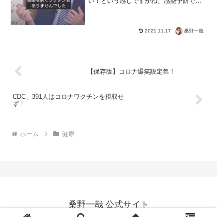
い！という感じですかね。感染予防で他
人のため、集団免疫で社会のため。そん
な効果もないという。なんら効果もな
く、副反応のリスクだけが残るの
桑野一哉
か・・・ワクチンを打たせるために...
2021.11.17
【保存版】コロナ爆笑設定集！
CDC、391人はコロナワクチンを摂取せ
ず！
ホーム
健康
桑野一哉 公式サイト