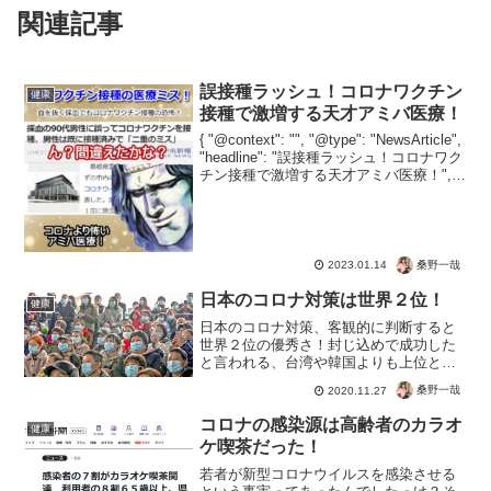
関連記事
誤接種ラッシュ！コロナワクチン
健康
接種で激増する天才アミバ医療！
{ "@context": "", "@type": "NewsArticle",
"headline": "誤接種ラッシュ！コロナワク
チン接種で激増する天才アミバ医療！",
"image": [ "" ], "datePublished"...
桑野一哉
2023.01.14
日本のコロナ対策は世界２位！
健康
日本のコロナ対策、客観的に判断すると
世界２位の優秀さ！封じ込めで成功した
と言われる、台湾や韓国よりも上位とは
驚きです。でもトップのニュージーラン
桑野一哉
2020.11.27
ドと日本ではPCR検査のCt値が違いすぎ
ます。そうなると陽性率も大きく変わる
コロナの感染源は高齢者のカラオ
健康
ので、まぁそういうラ...
ケ喫茶だった！
若者が新型コロナウイルスを感染させる