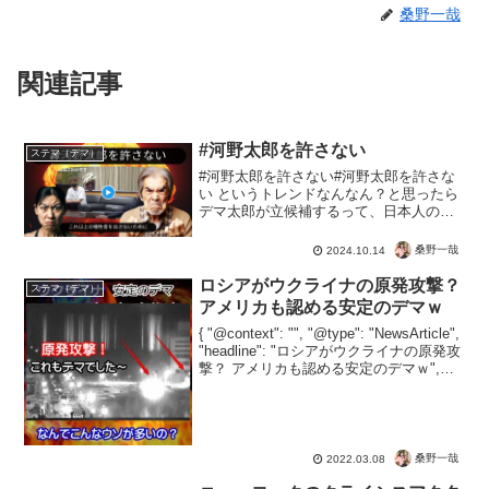
桑野一哉
関連記事
#河野太郎を許さない
ステマ（デマ）
#河野太郎を許さない#河野太郎を許さな
い というトレンドなんなん？と思ったら
デマ太郎が立候補するって、日本人の民
度が試されますね。デマ太郎と言われる
ほどに、虚偽発言を繰り返した河野太
桑野一哉
2024.10.14
郎。都合が悪いと誹謗中傷と被害者ポジ
ションをとる極めて悪質...
ロシアがウクライナの原発攻撃？
ステマ（デマ）
アメリカも認める安定のデマｗ
{ "@context": "", "@type": "NewsArticle",
"headline": "ロシアがウクライナの原発攻
撃？ アメリカも認める安定のデマｗ",
"image": [ "" ], "datePublished"...
桑野一哉
2022.03.08