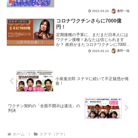
桑野一哉
2022.03.24
コロナワクチンさらに7000億
ステマ（デマ）
円！
定期接種の予算に、まだまだ日本人には
ワクチン接種！あなたは信じられます
か？ 政府がまたコロナワクチンに7000億
円もの巨額予算を計上しようとしている
桑野一哉
2025.03.13
んです！#コロナワクチン #川田龍平
#vaccine #PR #AI 動画生成: #NoL...
小泉進次郎 ステマに続いて不正疑惑が発
覚！
ワクチン契約の「全面不開示は違法」の
判決
ホーム
ステマ（デマ）