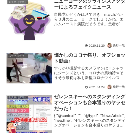
ニューヨークのクライシスアクタ
ステマ（デマ）
ーによるフェイクニュース
自民党かどうかはさておき、marchだか
ら３月のニューヨークでしょうかね。エ
ルムハースト病院だそうです。患者が現
れて救急車の搬送も受け入れの病院も医
療崩壊の危機に。当時まさに新型コロナ
ウイルスで医療機関もパニックになって
いたとき。しかし実際...
桑野一哉
2020.11.20
懐かしのコロナ祭り、オフショッ
ステマ（デマ）
ト動画♪
すっかり撮影するカメラマンはＴシャツ
にジーンズという、コロナの風物詩ｗそ
うそう最初は私も新型コロナウイルスが
恐怖のウイルスだって騙されていまし
た。今となっちゃ当時のニュースはオフ
桑野一哉
2021.04.24
ショット映像集みたいなものですが。で
ゼレンスキーへのスタンディング
もたしか、タバコを吸ってる...
ステマ（デマ）
オベーションも台本通りのヤラセ
だった！
{ "@context": "", "@type": "NewsArticle",
"headline": "ゼレンスキーへのスタンディ
ングオベーションも台本通りのヤラセだ
った！", "image": [ "" ], "datePublis...