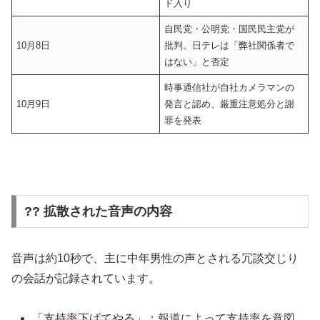
ド入り
自民党・公明党・国民民主党が
10月8日
批判。日テレは「弊社関係者で
はない」と否定
時事通信社が自社カメラマンの
10月9日
発言と認め、厳重注意処分と謝
罪を発表
?? 拡散された音声の内容
音声は約10秒で、主に中年男性の声とされる冗談交じり
の会話が記録されています。
「
支持率下げてやる
」：報道によって支持率を意図