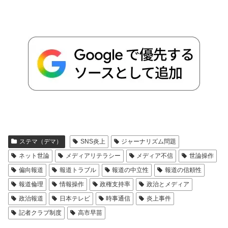
ステマ（デマ）
SNS炎上
ジャーナリズム問題
ネット世論
メディアリテラシー
メディア不信
世論操作
偏向報道
報道トラブル
報道の中立性
報道の信頼性
報道倫理
情報操作
政権支持率
政治とメディア
政治報道
日本テレビ
時事通信
炎上事件
記者クラブ制度
高市早苗