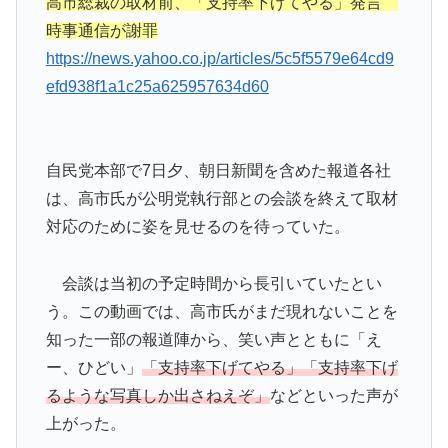
高市総裁の取材前、「支持率下げてやる」発言
時事通信が謝罪
https://news.yahoo.co.jp/articles/5c5f5579e64cd9
efd938f1a1c25a625957634d60
自民党本部で7日夕、朝日新聞を含めた報道各社
は、高市氏が公明党執行部との会談を終えて取材
対応のために姿を見せるのを待っていた。
会談は当初の予定時間から長引いていたとい
う。この動画では、高市氏がまだ現れないことを
知った一部の報道陣から、笑い声とともに「え
ー、ひどい」
「支持率下げてやる」「支持率下げ
るような写真しか出さねえぞ」
などといった声が
上がった。