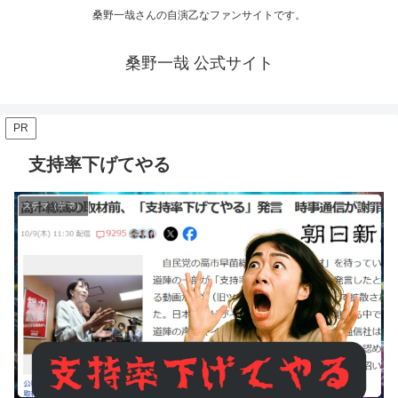
桑野一哉さんの自演乙なファンサイトです。
桑野一哉 公式サイト
PR
支持率下げてやる
ステマ（デマ）