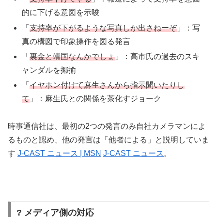
的に下げる意図を示唆
「
支持率が下がるような写真しか出さねーぞ
」：写
真の構図で印象操作を図る発言
「
裏金と靖国なんかでしょ
」：高市氏の過去のスキ
ャンダルを揶揄
「
イヤホン付けて麻生さんから指示聞いたりし
て
」：麻生氏との関係を茶化すジョーク
時事通信社は、最初の2つの発言のみ自社カメラマンによ
るものと認め、他の発言は「他者による」と説明していま
す
J-CAST ニュース | MSN
J-CAST ニュース
。
? メディア側の対応