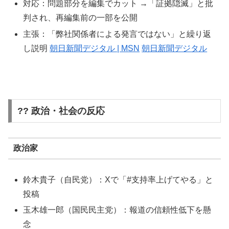
対応：問題部分を編集でカット →「証拠隠滅」と批
判され、再編集前の一部を公開
主張：「弊社関係者による発言ではない」と繰り返
し説明
朝日新聞デジタル | MSN
朝日新聞デジタル
?? 政治・社会の反応
政治家
鈴木貴子（自民党）：Xで「#支持率上げてやる」と
投稿
玉木雄一郎（国民民主党）：報道の信頼性低下を懸
念