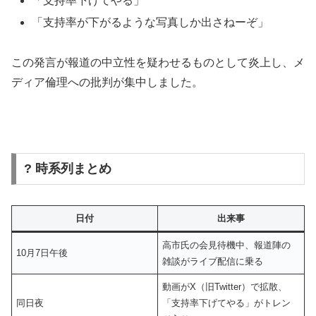
「支持率下げてやる」
「支持率が下がるような写真しか出さねーぞ」
この発言が報道の中立性を疑わせるものとして炎上し、メ
ディア倫理への批判が集中しました。
? 時系列まとめ
日付
出来事
高市氏の会見待機中、報道陣の
10月7日午後
雑談がライブ配信に乗る
動画がX（旧Twitter）で拡散、
同日夜
「支持率下げてやる」がトレン