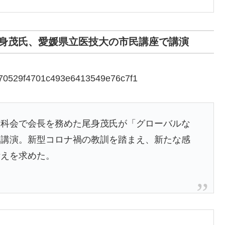
身茂氏、愛媛県立医技大の市民講座で講演
39a70529f4701c493e6413549e76c7f1
分科会で会長を務めた尾身茂氏が「グローバルな
し講演。新型コロナ禍の教訓を踏まえ、新たな感
備えを求めた。