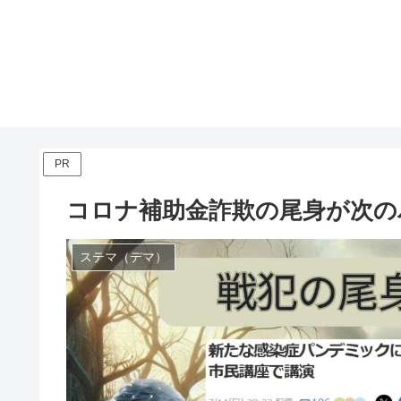
PR
コロナ補助金詐欺の尾身が次の
ステマ（デマ）