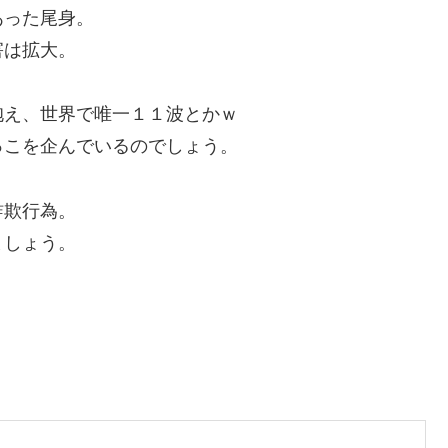
あった尾身。
害は拡大。
抱え、世界で唯一１１波とかｗ
っこを企んでいるのでしょう。
詐欺行為。
ましょう。