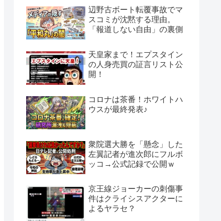
辺野古ボート転覆事故でマ
スコミが沈黙する理由。
「報道しない自由」の裏側
天皇家まで！エプスタイン
の人身売買の証言リスト公
開！
コロナは茶番！ホワイトハ
ウスが最終発表♪
衆院選大勝を「懸念」した
左翼記者が進次郎にフルボ
ッコ→公式記録で公開ｗ
京王線ジョーカーの刺傷事
件はクライシスアクターに
よるヤラセ？