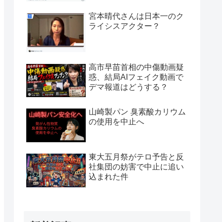
宮本晴代さんは日本一のク
ライシスアクター？
高市早苗首相の中傷動画疑
惑、結局AIフェイク動画で
デマ報道はどうする？
山崎製パン 臭素酸カリウム
の使用を中止へ
東大五月祭がテロ予告と反
社集団の妨害で中止に追い
込まれた件