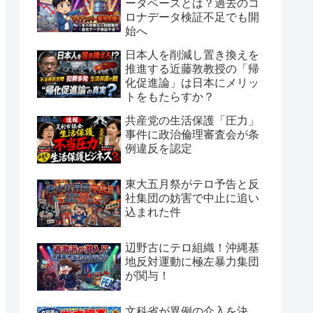
ータベースとは？過去のコ
ロナデータ検証不足でも開
始へ
日本人を削減し置き換えを
推進する近藤敦教授の「帰
化促進論」は日本にメリッ
トをもたらすか？
共産党の生活保護「圧力」
事件に政治倫理審査会が条
例違反を認定
東大五月祭がテロ予告と反
社集団の妨害で中止に追い
込まれた件
辺野古にテロ組織！沖縄基
地反対運動に極左暴力集団
が関与！
文科省が異例の介入を決