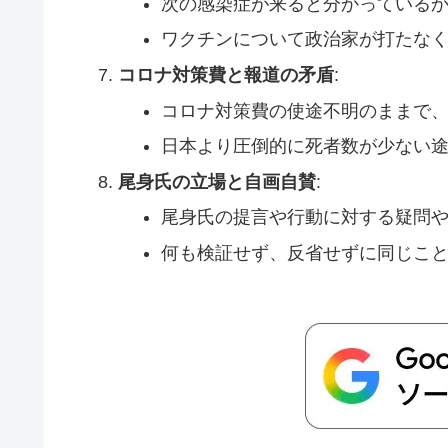
次の感染症が来ると分かっている
ワクチンについて政治家が打たな
コロナ対策費と報道の矛盾
:
コロナ対策費の使途不明のままで
日本より圧倒的に死者数が少ない
尾身氏の立場と自画自賛
:
尾身氏の提言や行動に対する疑問
何も検証せず、反省せずに同じこ