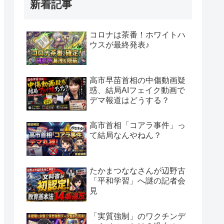
新着記事
コロナは茶番！ホワイトハ
ウスが最終発表♪
高市早苗首相の中傷動画疑
惑、結局AIフェイク動画で
デマ報道はどうする？
高市首相「コアラ事件」っ
て結局なんやねん？
たかまつななさんが辺野古
「平和学習」へ謎の記者会
見
「実質強制」のワクチンデ