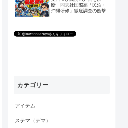
断：同志社国際高「民泊・
沖縄研修」徹底調査の衝撃
カテゴリー
アイテム
ステマ（デマ）