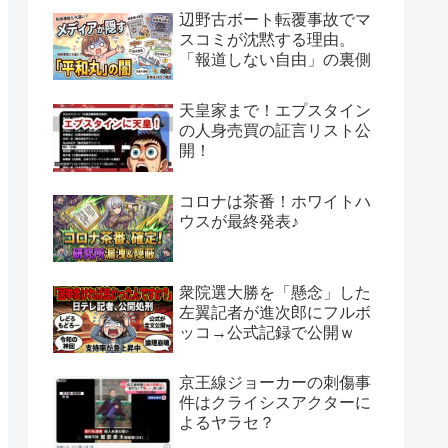
辺野古ボート転覆事故でマ
スコミが沈黙する理由。
「報道しない自由」の裏側
天皇家まで！エプスタイン
の人身売買の証言リスト公
開！
コロナは茶番！ホワイトハ
ウスが最終発表♪
衆院選大勝を「懸念」した
左翼記者が進次郎にフルボ
ッコ→公式記録で公開ｗ
京王線ジョーカーの刺傷事
件はクライシスアクターに
よるヤラセ？