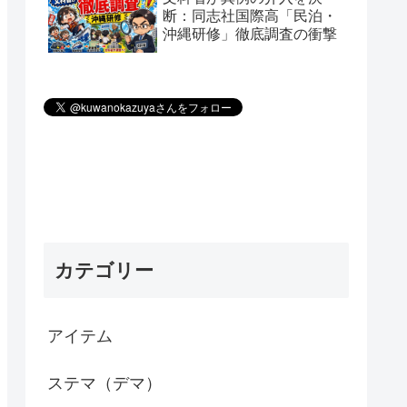
断：同志社国際高「民泊・
沖縄研修」徹底調査の衝撃
カテゴリー
アイテム
ステマ（デマ）