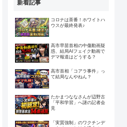
新着記事
コロナは茶番！ホワイトハ
ウスが最終発表♪
高市早苗首相の中傷動画疑
惑、結局AIフェイク動画で
デマ報道はどうする？
高市首相「コアラ事件」っ
て結局なんやねん？
たかまつななさんが辺野古
「平和学習」へ謎の記者会
見
「実質強制」のワクチンデ