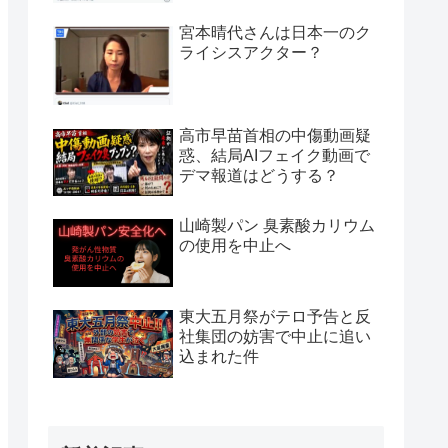
宮本晴代さんは日本一のク
ライシスアクター？
高市早苗首相の中傷動画疑
惑、結局AIフェイク動画で
デマ報道はどうする？
山崎製パン 臭素酸カリウム
の使用を中止へ
東大五月祭がテロ予告と反
社集団の妨害で中止に追い
込まれた件