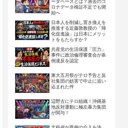
ータベースとは？過去のコ
ロナデータ検証不足でも開
始へ
日本人を削減し置き換えを
推進する近藤敦教授の「帰
化促進論」は日本にメリッ
トをもたらすか？
共産党の生活保護「圧力」
事件に政治倫理審査会が条
例違反を認定
東大五月祭がテロ予告と反
社集団の妨害で中止に追い
込まれた件
辺野古にテロ組織！沖縄基
地反対運動に極左暴力集団
が関与！
文科省が異例の介入を決