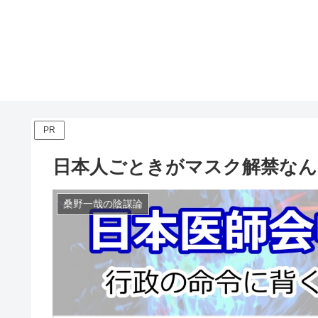
PR
日本人ごときがマスク解禁なん
桑野一哉の陰謀論