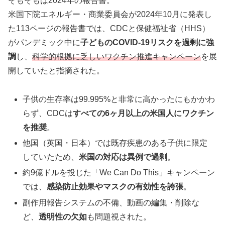
そもそもは2024年の報告書。
米国下院エネルギー・商業委員会が2024年10月に発表し
た113ページの報告書では、CDCと保健福祉省（HHS）
がパンデミック中に
子どものCOVID-19リスクを過剰に強
調
し、
科学的根拠に乏しいワクチン推進キャンペーン
を展
開していたと指摘された。
子供の生存率は99.995%と非常に高かったにもかかわ
らず、CDCは
すべての6ヶ月以上の米国人にワクチン
を推奨
。
他国（英国・日本）では既存疾患のある子供に限定
していたため、
米国の対応は異例で過剰
。
約9億ドルを投じた「We Can Do This」キャンペーン
では、
感染防止効果やマスクの有効性を誇張
。
副作用報告システムの不備、動画の編集・削除な
ど、
透明性の欠如
も問題視された。