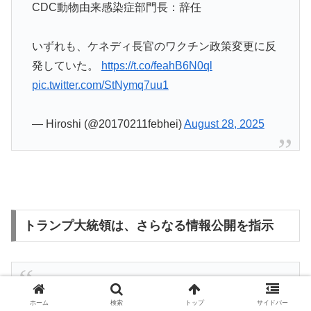
CDC動物由来感染症部門長：辞任
いずれも、ケネディ長官のワクチン政策変更に反
発していた。
https://t.co/feahB6N0ql
pic.twitter.com/StNymq7uu1
— Hiroshi (@20170211febhei)
August 28, 2025
トランプ大統領は、さらなる情報公開を指示
トランプ米大統領は1日、交流サイト（SNS）で
ホーム
検索
トップ
サイドバー
製薬会社に対し、新型コロナウイルスワクチンの