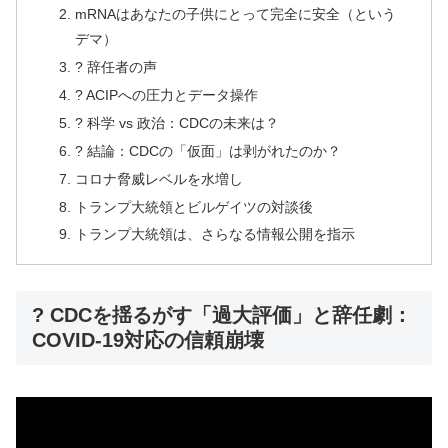
mRNAはあなたの子供にとって完全に安全（という
デマ）
? 辞任者の声
? ACIPへの圧力とデータ操作
? 科学 vs 政治：CDCの未来は？
? 結論：CDCの「仮面」は剥がれたのか？
コロナ脅威レベルを水増し
トランプ大統領とビルゲイツの対談後
トランプ大統領は、さらなる情報公開を指示
? CDCを揺るがす「過大評価」と辞任劇：
COVID-19対応の信頼崩壊