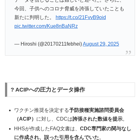
今回、子供へのコロナ脅威を誇張していたことも
新たに判明した。
https://t.co/21FvvB9oid
pic.twitter.com/Kue8nBaNRz
— Hiroshi (@20170211febhei)
August 29, 2025
? ACIPへの圧力とデータ操作
ワクチン推奨を決定する
予防接種実施諮問委員会
（ACIP）
に対し、CDCは
誇張された数値を提示
。
HHSが作成したFAQ文書は、
CDC専門家の関与なし
に作成され、誤った引用を含んでいた
。