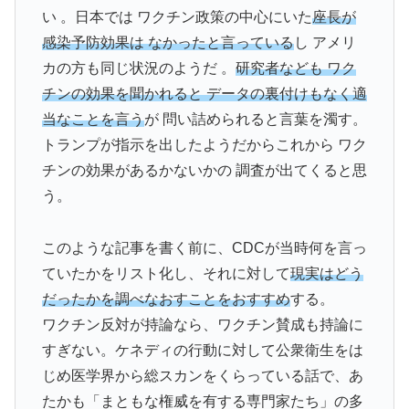
い 。日本では ワクチン政策の中心にいた
座長が
感染予防効果は なかったと言っている
し アメリ
カの方も同じ状況のようだ 。
研究者なども ワク
チンの効果を聞かれると データの裏付けもなく適
当なことを言う
が 問い詰められると言葉を濁す。
トランプが指示を出したようだからこれから ワク
チンの効果があるかないかの 調査が出てくると思
う。
このような記事を書く前に、CDCが当時何を言っ
ていたかをリスト化し、それに対して
現実はどう
だったかを調べなおすことをおすすめ
する。
ワクチン反対が持論なら、ワクチン賛成も持論に
すぎない。ケネディの行動に対して公衆衛生をは
じめ医学界から総スカンをくらっている話で、あ
たかも「まともな権威を有する専門家たち」の多