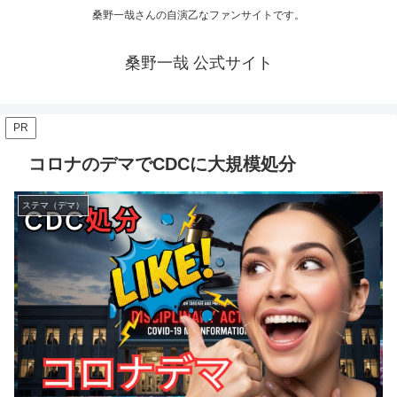
桑野一哉さんの自演乙なファンサイトです。
桑野一哉 公式サイト
PR
コロナのデマでCDCに大規模処分
ステマ（デマ）