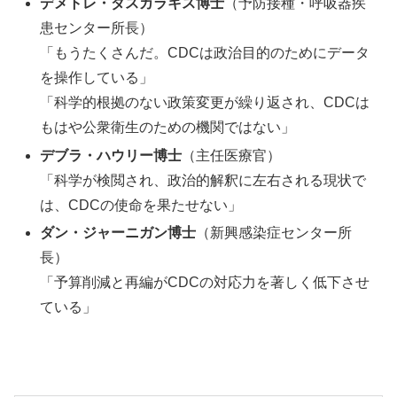
デメトレ・ダスカラキス博士
（予防接種・呼吸器疾
患センター所長）
「もうたくさんだ。CDCは政治目的のためにデータ
を操作している」
「科学的根拠のない政策変更が繰り返され、CDCは
もはや公衆衛生のための機関ではない」
デブラ・ハウリー博士
（主任医療官）
「科学が検閲され、政治的解釈に左右される現状で
は、CDCの使命を果たせない」
ダン・ジャーニガン博士
（新興感染症センター所
長）
「予算削減と再編がCDCの対応力を著しく低下させ
ている」