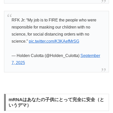
RFK Jr: “My job is to FIRE the people who were
responsible for masking our children with no
science, for social distancing orders with no
science.”
pic.twitter.com/K3KAefMrSG
— Holden Culotta (@Holden_Culotta)
September
7, 2025
mRNAはあなたの子供にとって完全に安全（と
いうデマ）