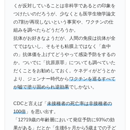
くが反対していることは非科学であるとの印象を
つけたいのだろうが、少なくとも医学生物学論文
の7割が再現しないという事実や、ワクチンの仕
組みを調べたらどうだろうか。
抗体がお好きなようだが、人間の免疫は抗体が全
てではないし、そもそも粘膜上ではなく「血中
の」抗体価を上げてどうやって感染予防をするの
か。ついでに「抗原原罪」についても調べていた
だくことをお勧めしておく。ケネディがどうとか
より、ジェンナー時代から
ワクチンを巡るすべて
が嘘で塗り固められ逆効果
でしかない。
CDCと言えば「
未接種者の死亡率は非接種者の
100倍
」を思い出す。
「12?19歳の年齢層において発症予防に93%の効
果がある」だとか「生後6ヶ月から5歳までの子ど