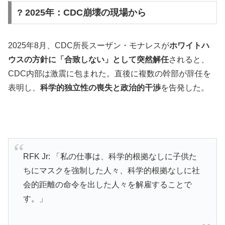
? 2025年：CDC崩壊の現場から
2025年8月、CDC所長スーザン・モナレスが
ホワイトハ
ウスの方針に「合致しない」として突然解任
されると、
CDC内部は激震に包まれた。直後に複数の幹部が辞任を
表明し、
科学的独立性の喪失と政治的干渉
を告発した。
RFK Jr: 「私の仕事は、科学的根拠なしに子供た
ちにマスクを強制した人々、科学的根拠なしに社
会的距離の命令を出した人々を解雇することで
す。」