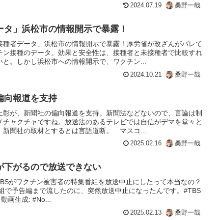
2024.07.19
桑野一哉
ータ」浜松市の情報開示で暴露！
接種者データ」浜松市の情報開示で暴露！厚労省が改ざんがバレて
チン接種のデータ。効果と安全性は、接種者と未接種者で比較すれ
と。しかし浜松市への情報開示で、ワクチン...
2024.10.21
桑野一哉
偏向報道を支持
上彰が、新聞社の偏向報道を支持。新聞法などないので、言論は制
メチャクチャですね。放送法のあるテレビでは自信がデマを堂々と
新聞社の取材とするとは言語道断。 マスコ...
2025.02.16
桑野一哉
が下がるので放送できない
TBSがワクチン被害者の特集番組を放送中止にしたって本当なの？
組で予告編まで流したのに、突然放送中止になったんです。#TBS
動画生成: #No...
2025.02.13
桑野一哉