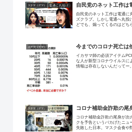
自民党のネット工作は
ステマ（デマ）
自民党のネット工作は電通に
ズクラブ。しかし電通へ丸投
どでも、煽ってくるのはどちら
今までのコロナ死亡は
ステマ（デマ）
イカサマ師の必須アイテムP
な人が新型コロナウイルスに
情報は存在しないんだってー。
コロナ補助金詐欺の尾
ステマ（デマ）
コロナ補助金詐欺の尾身が次
クを予告というバカげたニュ
失敗した日本。マスク会食や黙