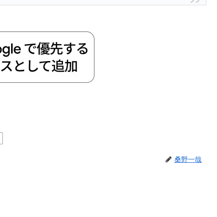
ミ
桑野一哉