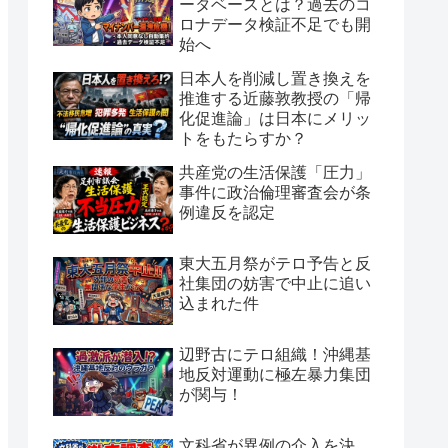
ータベースとは？過去のコ
ロナデータ検証不足でも開
始へ
日本人を削減し置き換えを
推進する近藤敦教授の「帰
化促進論」は日本にメリッ
トをもたらすか？
共産党の生活保護「圧力」
事件に政治倫理審査会が条
例違反を認定
東大五月祭がテロ予告と反
社集団の妨害で中止に追い
込まれた件
辺野古にテロ組織！沖縄基
地反対運動に極左暴力集団
が関与！
文科省が異例の介入を決