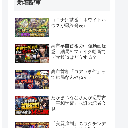
新着記事
コロナは茶番！ホワイトハ
ウスが最終発表♪
高市早苗首相の中傷動画疑
惑、結局AIフェイク動画で
デマ報道はどうする？
高市首相「コアラ事件」っ
て結局なんやねん？
たかまつななさんが辺野古
「平和学習」へ謎の記者会
見
「実質強制」のワクチンデ