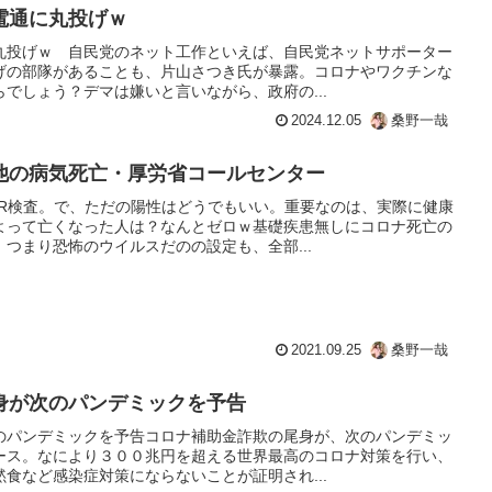
電通に丸投げｗ
丸投げｗ 自民党のネット工作といえば、自民党ネットサポーター
げの部隊があることも、片山さつき氏が暴露。コロナやワクチンな
でしょう？デマは嫌いと言いながら、政府の...
2024.12.05
桑野一哉
他の病気死亡・厚労省コールセンター
CR検査。で、ただの陽性はどうでもいい。重要なのは、実際に健康
よって亡くなった人は？なんとゼロｗ基礎疾患無しにコロナ死亡の
つまり恐怖のウイルスだのの設定も、全部...
2021.09.25
桑野一哉
身が次のパンデミックを予告
のパンデミックを予告コロナ補助金詐欺の尾身が、次のパンデミッ
ース。なにより３００兆円を超える世界最高のコロナ対策を行い、
食など感染症対策にならないことが証明され...