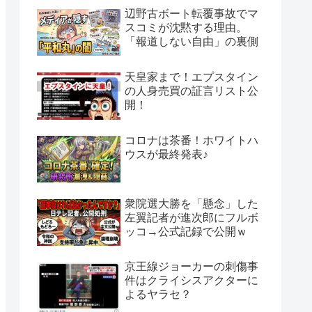
辺野古ボート転覆事故でマ
スコミが沈黙する理由。
「報道しない自由」の裏側
天皇家まで！エプスタイン
の人身売買の証言リスト公
開！
コロナは茶番！ホワイトハ
ウスが最終発表♪
衆院選大勝を「懸念」した
左翼記者が進次郎にフルボ
ッコ→公式記録で公開ｗ
京王線ジョーカーの刺傷事
件はクライシスアクターに
よるヤラセ？