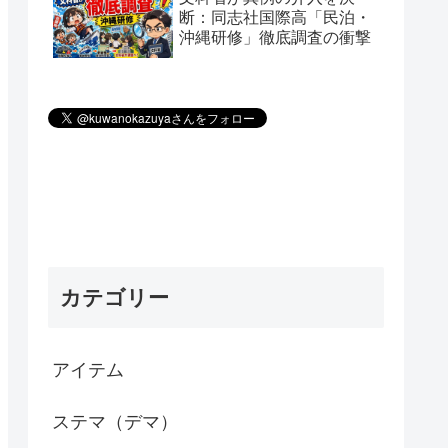
断：同志社国際高「民泊・
沖縄研修」徹底調査の衝撃
カテゴリー
アイテム
ステマ（デマ）