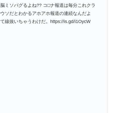
脳ミソバグるよね?? コ□ナ報道は毎分これクラ
でウソだとわかるアホアホ報道の連続なんだよ
ゃうわけだ。https://is.gd/i1OycW