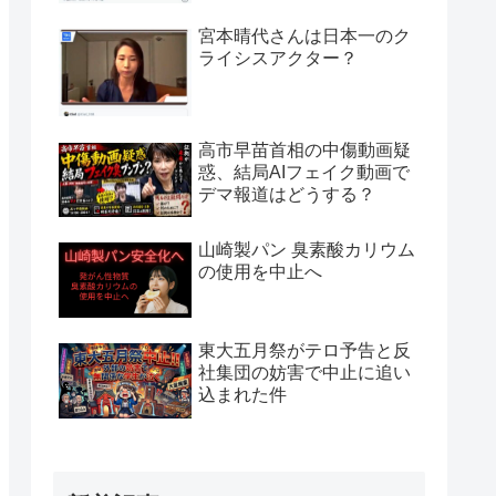
宮本晴代さんは日本一のク
ライシスアクター？
高市早苗首相の中傷動画疑
惑、結局AIフェイク動画で
デマ報道はどうする？
山崎製パン 臭素酸カリウム
の使用を中止へ
東大五月祭がテロ予告と反
社集団の妨害で中止に追い
込まれた件