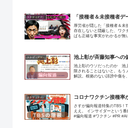
「接種者＆未接種者デ
ステマ（デマ）
厚労省が隠した「接種者＆未
存在しないと隠蔽した、ワク
ばも正確な事実がわかるが無い
池上彰が斉藤知事への
ステマ（デマ）
池上彰のウソだったのか 池
限されることはないと。もう
解説。根拠のない誹謗中傷を、
コロナワクチン接種率
ステマ（デマ）
さすが偏向報道特集のTBS！
ええ。 インサイダーという番
#偏向報道 #ワクチン #PR #AI 