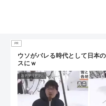
PR
ウソがバレる時代として日本
スにｗ
ステマ（デマ）