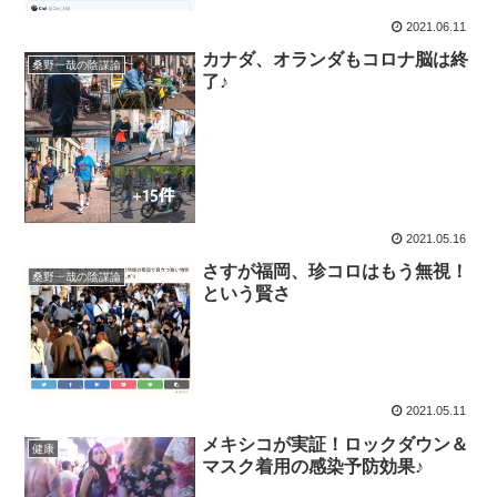
2021.06.11
カナダ、オランダもコロナ脳は終
桑野一哉の陰謀論
了♪
2021.05.16
さすが福岡、珍コロはもう無視！
桑野一哉の陰謀論
という賢さ
2021.05.11
メキシコが実証！ロックダウン＆
健康
マスク着用の感染予防効果♪