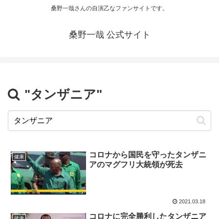
桑野一哉さんの自演乙なファンサイトです。
桑野一哉 公式サイト
"タンザニア"
コロナから国民を守ったタンザニ
健康
アのマグフリ大統領が死去
2021.03.18
コロナに完全勝利したタンザニア
健康