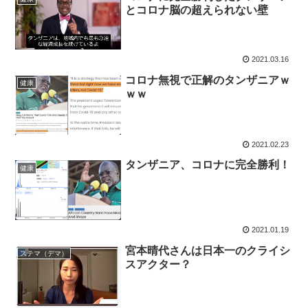
とコロナ脳の超えられない壁
2021.03.16
コロナ無視で正解のタンザニアｗ
健康
ｗｗ
2021.02.23
タンザニア、コロナに完全勝利！
健康
2021.01.19
宮本晴代さんは日本一のクライシ
ステマ（デマ）
スアクター？