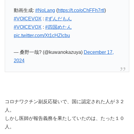
動画生成:
#NoLang
(
https://t.co/oChFFh7rtI
)
#VOICEVOX
:
#ずんだもん
#VOICEVOX
:
#四国めたん
pic.twitter.com/Xt1cHZlcbu
— 桑野一哉? (@kuwanokazuya)
December 17,
2024
コロナワクチン副反応疑いで、国に認定された人が３２
人。
しかし医師が報告義務を果たしていたのは、たった１０
人。