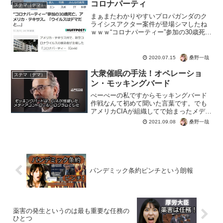
コロナパーティ
ステマ（デマ）
まぁまたわかりやすいプロパガンダのク
ライシスアクター案件が登場シマしたね
ｗｗｗ“コロナパーティー”参加の30歳死
亡、アメリカ・テキサス。「ウイルスは
デマだと...」【看護師に対して「私は間
違っていた。この（新型コロナ）ウイル
桑野一哉
2020.07.15
スはデマだと思っ...
大衆催眠の手法！オペレーショ
ステマ（デマ）
ン・モッキングバード
ぺーぺーの私ですからモッキングバード
作戦なんて初めて聞いた言葉です。でも
アメリカCIAが組織してで始まったメディ
アを使った情報操作プロジェクト。でも
桑野一哉
2021.09.08
フェイクコロナのおかげで、このような
陰謀論とされることの正体がわかるよう
になりましたよね。コ...
パンデミック条約ピンチという朗報
薬害の発生というのは最も重要な任務の
ひとつ