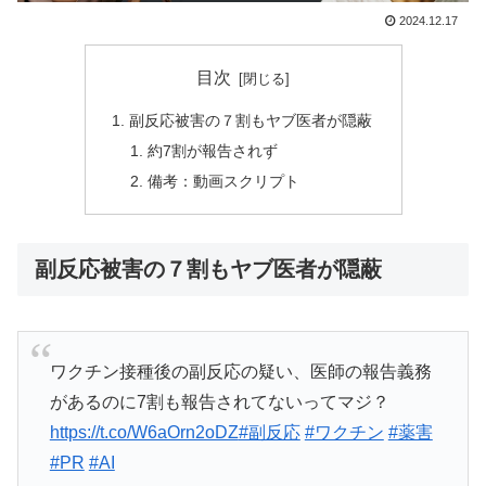
2024.12.17
目次
副反応被害の７割もヤブ医者が隠蔽
約7割が報告されず
備考：動画スクリプト
副反応被害の７割もヤブ医者が隠蔽
ワクチン接種後の副反応の疑い、医師の報告義務
があるのに7割も報告されてないってマジ？
https://t.co/W6aOrn2oDZ
#副反応
#ワクチン
#薬害
#PR
#AI