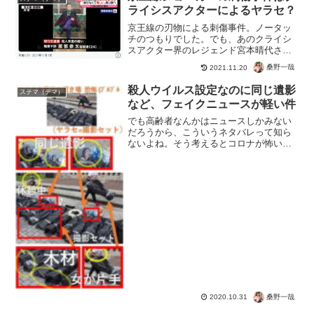
た。政府による情報の改...
ライシスアクターによるヤラセ？
京王線の刃物による刺傷事件。ノータッ
チのつもりでした。でも、あのクライシ
スアクター界のレジェンド宮本晴代さん
がいるという噂が。真偽は不明ですが、
桑野一哉
2021.11.20
確かに映像の不自然さなど気になります
ね。ハロウィンとかジョーカーとか目立
殺人ウイルス設定なのに同じ遺影
ステマ（デマ）
ちますが、選挙の不自然さ...
など、フェイクニュースが軽い件
でも高齢者なんかはニュースしかみない
だろうから、こういうネタバレって知ら
ないよね。そう考えるとコロナが怖いっ
てのもあり得る。でもSNSできちんとし
た情報源にアクセスできる人は、コロナ
が怖いなんてフェイクニュースに騙され
ないようにしましょうね...
桑野一哉
2020.10.31