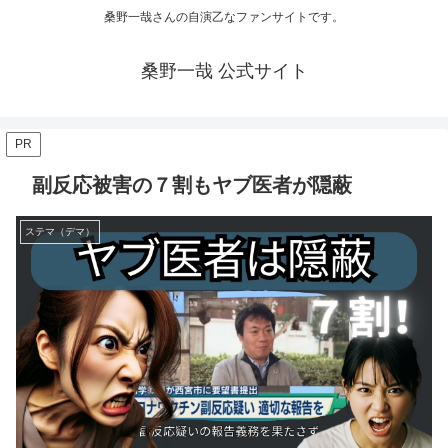
桑野一哉さんの自演乙なファンサイトです。
桑野一哉 公式サイト
PR
副反応被害の７割もヤブ医者が隠蔽
ステマ（デマ）