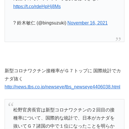
https://t.co/rdeHpHj8Ms
? 鈴木敏仁 (@bingsuzuki)
November 16, 2021
新型コロナワクチン接種率がＧ７トップに 国際統計でカ
ナダ抜く
http://news.tbs.co.jp/newseye/tbs_newseye4406038.html
松野官房長官は新型コロナワクチンの２回目の接
種率について、国際的な統計で、日本がカナダを
抜いてＧ７諸国の中で１位になったことを明らか