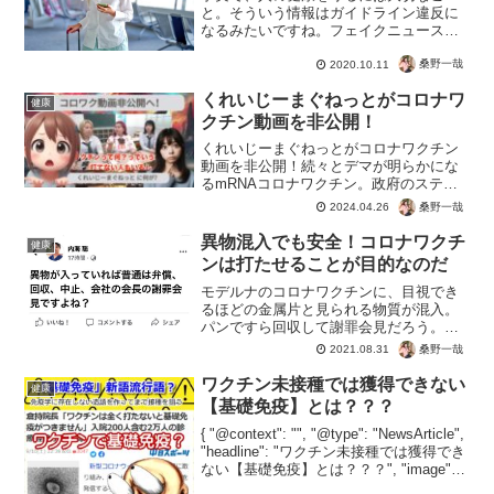
と。そういう情報はガイドライン違反に
なるみたいですね。フェイクニュースで
よくある、マスク着用効果みたいな人を
不幸にする記事はチェックされない不思
桑野一哉
2020.10.11
議。マスクで商売したい連中のデマに
くれいじーまぐねっとがコロナワ
は、引っ掛からないようにしま...
健康
クチン動画を非公開！
くれいじーまぐねっとがコロナワクチン
動画を非公開！続々とデマが明らかにな
るmRNAコロナワクチン。政府のステマ
疑惑の証拠も集まり、加担者への処分が
桑野一哉
2024.04.26
求められるフェーズ。この状況でユーチ
ューバー「くれいじーまぐねっと」が動
異物混入でも安全！コロナワクチ
健康
画を非公開へ。稲葉可奈...
ンは打たせることが目的なのだ
モデルナのコロナワクチンに、目視でき
るほどの金属片と見られる物質が混入。
パンですら回収して謝罪会見だろう。し
かも体内へ注入する医薬品とも言えるコ
桑野一哉
2021.08.31
ロナワクチン。しかし人が死んでいるの
に「安全だ」。これで気づかなきゃワク
ワクチン未接種では獲得できない
健康
チン打たれますよ。その大...
【基礎免疫】とは？？？
{ "@context": "", "@type": "NewsArticle",
"headline": "ワクチン未接種では獲得でき
ない【基礎免疫】とは？？？", "image": [
"" ], "datePublished": "2...