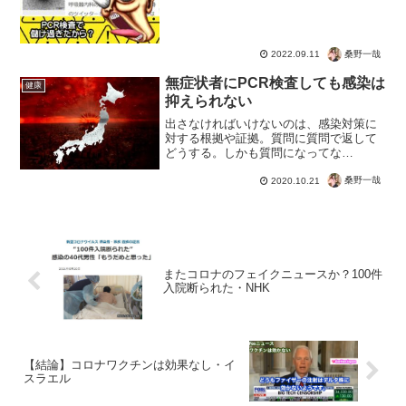
桑野一哉
2022.09.11
無症状者にPCR検査しても感染は
健康
抑えられない
出さなければいけないのは、感染対策に
対する根拠や証拠。質問に質問で返して
どうする。しかも質問になってな
い・・・あなたは仕事で成果をだしてい
ません。成果を出していないという根拠
桑野一哉
2020.10.21
はなんですか？みたいな話だよね。検査
はテスト。学力手酢をと行ったと...
またコロナのフェイクニュースか？100件
入院断られた・NHK
【結論】コロナワクチンは効果なし・イ
スラエル