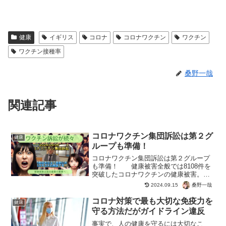
健康
イギリス
コロナ
コロナワクチン
ワクチン
ワクチン接種率
桑野一哉
関連記事
コロナワクチン集団訴訟は第２グ
健康
ループも準備！
コロナワクチン集団訴訟は第２グループ
も準備！ 健康被害全般では8108件を
突破したコロナワクチンの健康被害。集
団訴訟を伝えるCBCでは、第２グループ
桑野一哉
2024.09.15
まで報道。予防接種の被害認定以上に、
薬害の被害者が存在するのが現実。虚偽
コロナ対策で最も大切な免疫力を
健康
の報道で危険な薬物...
守る方法だがガイドライン違反
事実で、人の健康を守るには大切なこ