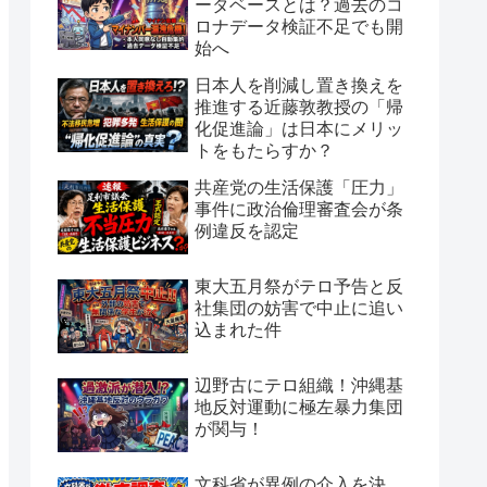
ータベースとは？過去のコ
ロナデータ検証不足でも開
始へ
日本人を削減し置き換えを
推進する近藤敦教授の「帰
化促進論」は日本にメリッ
トをもたらすか？
共産党の生活保護「圧力」
事件に政治倫理審査会が条
例違反を認定
東大五月祭がテロ予告と反
社集団の妨害で中止に追い
込まれた件
辺野古にテロ組織！沖縄基
地反対運動に極左暴力集団
が関与！
文科省が異例の介入を決