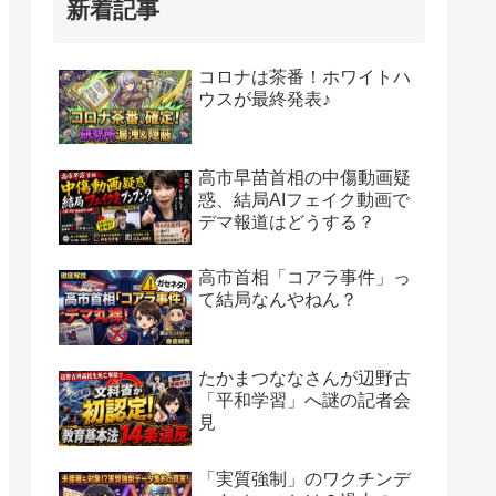
新着記事
コロナは茶番！ホワイトハ
ウスが最終発表♪
高市早苗首相の中傷動画疑
惑、結局AIフェイク動画で
デマ報道はどうする？
高市首相「コアラ事件」っ
て結局なんやねん？
たかまつななさんが辺野古
「平和学習」へ謎の記者会
見
「実質強制」のワクチンデ