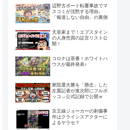
辺野古ボート転覆事故でマ
スコミが沈黙する理由。
「報道しない自由」の裏側
天皇家まで！エプスタイン
の人身売買の証言リスト公
開！
コロナは茶番！ホワイトハ
ウスが最終発表♪
衆院選大勝を「懸念」した
左翼記者が進次郎にフルボ
ッコ→公式記録で公開ｗ
京王線ジョーカーの刺傷事
件はクライシスアクターに
よるヤラセ？