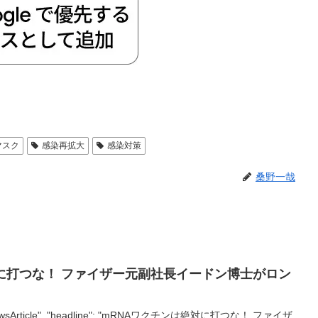
マスク
感染再拡大
感染対策
桑野一哉
に打つな！ ファイザー元副社長イードン博士がロン
e": "NewsArticle", "headline": "mRNAワクチンは絶対に打つな！ ファイザ