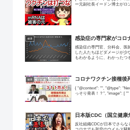
ー元副社長イードン博士がロンドンデモで
感染症の専門家がコロ
健康
感染症の専門官、分科会、医
した人たちほどダメージが少
もわかるように、わかったつも
コロナワクチン接種後死
健康
{ "@context": "", "@typ
っそり発表！？", "image": [ "" ], 
日本版CDC（国立健
健康
反社組織CDCが日本でさらな
コロナでも架空のウイルス騒