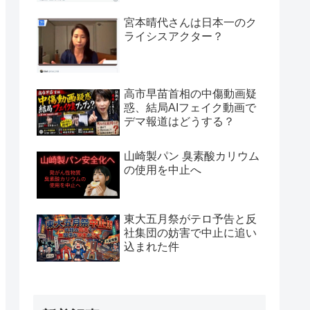
宮本晴代さんは日本一のク
ライシスアクター？
高市早苗首相の中傷動画疑
惑、結局AIフェイク動画で
デマ報道はどうする？
山崎製パン 臭素酸カリウム
の使用を中止へ
東大五月祭がテロ予告と反
社集団の妨害で中止に追い
込まれた件