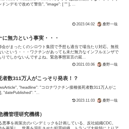
改めて警告", "image": [ "" ], ...
2023.04.02
桑野一哉
ナに無力という事実・・・
師会がまったくのシロウト集団で予想も適当で場当たり対応。無視
ないという・・・ワクチンがあっても未だ無力なインフルエンザで
りでしかないんですよね。緊急事態宣言の延...
2021.03.06
桑野一哉
者数311万人がこっそり発表！？
e": "NewsArticle", "headline": "コロナワクチン接種後死者数311万人がこ
"datePublished": "...
2023.11.03
桑野一哉
康危機管理研究機構）
る悪事を画策次のパンデミックを計画している、反社組織CDC。
動を画策し、世界を混乱させた犯罪組織。トランプ大統領によりア