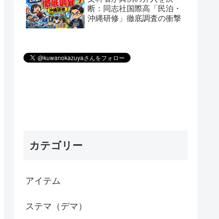
断：同志社国際高「民泊・
沖縄研修」徹底調査の衝撃
カテゴリー
アイテム
ステマ（デマ）