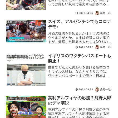
っては厳しい規制で暴力すら許される状
況でも、不正に立ち向かう者。いい年だ
ろうけど、フェイクに騙されて強制され
桑野一哉
2021.04.26
た連中より、まだまだやれることは多そ
うです。警察隊から守るお...
スイス、アルゼンチンでもコロナ
桑野一哉の陰謀論
デモ♪
お酒の提供を辞めるとかオナラの飛沫に
ウイルスがとか、日本は絶賛コロナ脳で
すが、覚醒した世界の人たちはNO！の意
思表示。日本もまん防、緊急痛い宣言の
桑野一哉
2021.04.22
茶番をシバかないと、本当に日本は詰み
ますよ。そんなに余裕、ないですか
イギリスのワクチンパスポートも
桑野一哉の陰謀論
ら・・・でも、屋外のノーマ...
廃止！
世界でどんどん終わりを告げる新型コロ
ナウイルス騒動。なんとイギリスでは、
ワクチンパスポートまで廃止！日本より
感染者が多くてもコロナ対策も辞めただ
けじゃなく、完全に元の社会に戻すよう
ですね。ただこれもコロナワクチン接種
桑野一哉
2021.09.13
率が高いから、ノルマを達...
英利アルフィヤの応援？河野太郎
桑野一哉の陰謀論
のデマ演説
英利アルフィヤの応援？河野太郎のデマ
演説英利アルフィヤの応援演説をする河
野太郎。デマ太郎らしく虚偽の持論を展