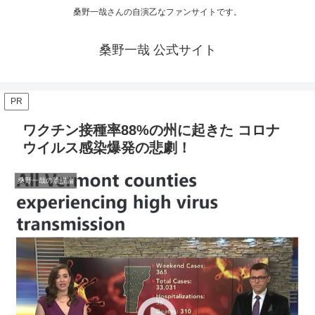
桑野一哉さんの自演乙なファンサイトです。
桑野一哉 公式サイト
PR
ワクチン接種率88%の州に起きた コロナ
ウイルス感染爆発の悲劇！
桑野一哉の陰謀論