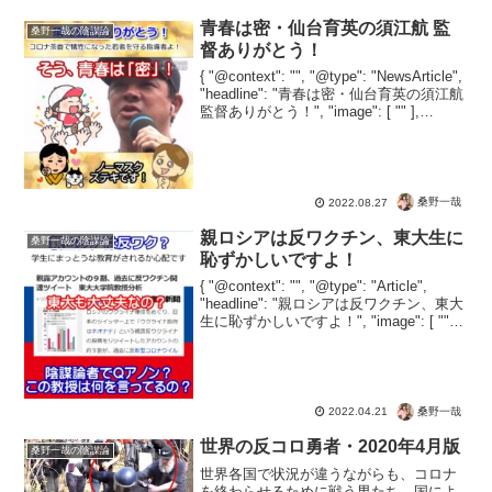
青春は密・仙台育英の須江航 監
桑野一哉の陰謀論
督ありがとう！
{ "@context": "", "@type": "NewsArticle",
"headline": "青春は密・仙台育英の須江航
監督ありがとう！", "image": [ "" ],
"datePublished": "2022-...
桑野一哉
2022.08.27
親ロシアは反ワクチン、東大生に
桑野一哉の陰謀論
恥ずかしいですよ！
{ "@context": "", "@type": "Article",
"headline": "親ロシアは反ワクチン、東大
生に恥ずかしいですよ！", "image": [ "" ],
"datePublished": "2022-04...
桑野一哉
2022.04.21
世界の反コロ勇者・2020年4月版
桑野一哉の陰謀論
世界各国で状況が違うながらも、コロナ
を終わらせるために戦う男たち。国によ