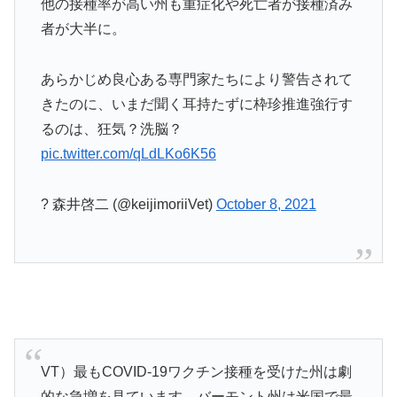
他の接種率が高い州も重症化や死亡者が接種済み
者が大半に。
あらかじめ良心ある専門家たちにより警告されて
きたのに、いまだ聞く耳持たずに枠珍推進強行す
るのは、狂気？洗脳？
pic.twitter.com/qLdLKo6K56
? 森井啓二 (@keijimoriiVet)
October 8, 2021
VT）最もCOVID-19ワクチン接種を受けた州は劇
的な急増を見ています、バーモント州は米国で最