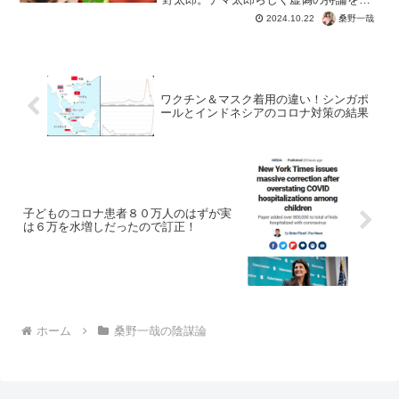
開し、候補者へマイナスイメージの自爆
桑野一哉
2024.10.22
テロ。日本の敵である河野太郎に、国民
の怒りの声がここまで拡大。演説内容も
選挙の演説のはずが、反ワ...
ワクチン＆マスク着用の違い！シンガポ
ールとインドネシアのコロナ対策の結果
子どものコロナ患者８０万人のはずが実
は６万を水増しだったので訂正！
ホーム
桑野一哉の陰謀論