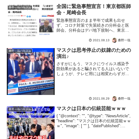
全国に緊急事態宣言！東京都医師
桑野一哉の陰謀論
会・尾崎会長
緊急事態宣言のまま半年で成果も出せ
ず、コロナ対策で失策続きの分科会と医
師会。分科会はデパ地下規制へ、東京医
師会は緊急事態宣言の全国拡大だそうで
すよ。「全国に緊急事態宣言」を提案
桑野一哉
2021.08.13
「いままでの政策、誰も聞いてくれな
マスクは思考停止の奴隷のための
い」 東京都医師会・尾崎会長...
桑野一哉の陰謀論
演出♪
さすがにもう、マスクにウイルス感染予
防効果があると騙されてる人はいないで
しょうが、テレビ用には相変わらずガチ
ンコ並の演出。はい放送するのでマスク
お願いしま?す♪そしてテレビではみんな
がマスクをする必要があると騙されるわ
けですね。「おい、皆テ...
桑野一哉
2021.06.29
マスクは日本の伝統芸能ｗｗｗ
桑野一哉の陰謀論
{ "@context": "", "@type": "NewsArticle",
"headline": "マスクは日本の伝統芸能ｗｗ
ｗ", "image": [ "" ], "datePublished":
"2022-04-22", ...