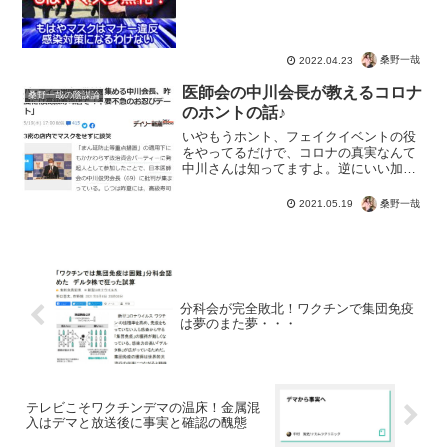
桑野一哉
2022.04.23
医師会の中川会長が教えるコロナ
桑野一哉の陰謀論
のホントの話♪
いやもうホント、フェイクイベントの役
をやってるだけで、コロナの真実なんて
中川さんは知ってますよ。逆にいい加減
ウソに気がつけ日本人！ という段階です
ってｗｗｗだってどっちがいいです
桑野一哉
2021.05.19
か？・コロナ無視で元の楽しい生活・中
川会長を叩いて、マスクして...
分科会が完全敗北！ワクチンで集団免疫
は夢のまた夢・・・
テレビこそワクチンデマの温床！金属混
入はデマと放送後に事実と確認の醜態