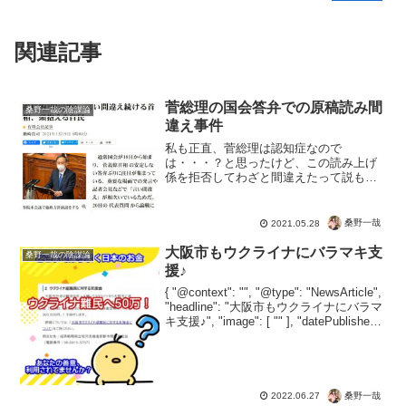
関連記事
菅総理の国会答弁での原稿読み間
桑野一哉の陰謀論
違え事件
私も正直、菅総理は認知症なので
は・・・？と思ったけど、この読み上げ
係を拒否してわざと間違えたって説も、
ちょっと気になりますね。と言うの、小
池都知事や吉村府知事にしても、もう緊
急事態宣言の中身もなく、言わされ照
桑野一哉
2021.05.28
る、やらされてるんだな。というの...
大阪市もウクライナにバラマキ支
桑野一哉の陰謀論
援♪
{ "@context": "", "@type": "NewsArticle",
"headline": "大阪市もウクライナにバラマ
キ支援♪", "image": [ "" ], "datePublished":
"2022-06-27...
桑野一哉
2022.06.27