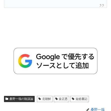
桑野一哉の陰謀論
北朝鮮
金正恩
金総書記
桑野一哉