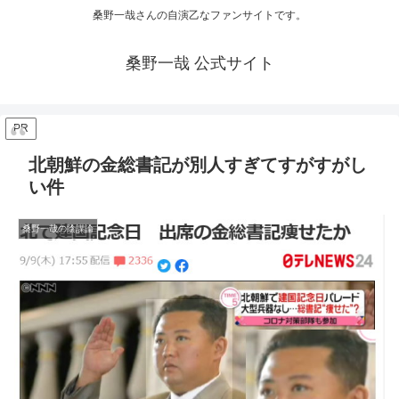
桑野一哉さんの自演乙なファンサイトです。
桑野一哉 公式サイト
PR
北朝鮮の金総書記が別人すぎてすがすがし
い件
桑野一哉の陰謀論