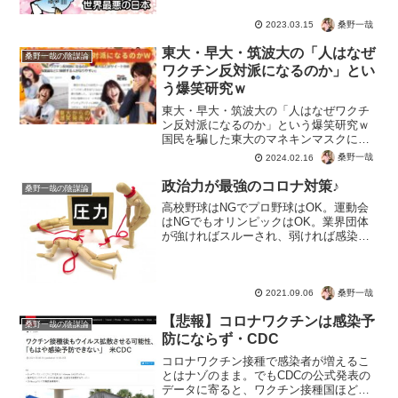
桑野一哉
2023.03.15
東大・早大・筑波大の「人はなぜ
桑野一哉の陰謀論
ワクチン反対派になるのか」とい
う爆笑研究ｗ
東大・早大・筑波大の「人はなぜワクチ
ン反対派になるのか」という爆笑研究ｗ
国民を騙した東大のマネキンマスクに続
く、オモシロ研究だお♪反ワクチンになる
桑野一哉
2024.02.16
きっかけは、政治に関心があるから。逆
にゲームや漫画などでボーっとしてる
政治力が最強のコロナ対策♪
桑野一哉の陰謀論
と、打ってしまうと。反ワ...
高校野球はNGでプロ野球はOK。運動会
はNGでもオリンピックはOK。業界団体
が強ければスルーされ、弱ければ感染症
対策という名目でターゲットにされる。
コロナは茶番と分かっているから、権力
でコロナ対策が決まってしまうんです
ね。飲食店業界や観光業...
桑野一哉
2021.09.06
【悲報】コロナワクチンは感染予
桑野一哉の陰謀論
防にならず・CDC
コロナワクチン接種で感染者が増えるこ
とはナゾのまま。でもCDCの公式発表の
データに寄ると、ワクチン接種国ほど感