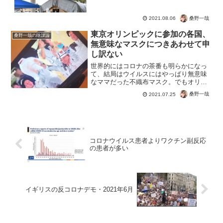
染リスクが高いとということがわかりま
した。感染しないさせないためにはワク
桑野一哉
チンは厳禁なのかもしれませんね。って
2021.08.06
これかいてたらCDCか...
東京オリンピックに参加の各国、
桑野一哉の陰謀論
無意味なマスクにつきあわせて申
し訳ない
世界的にはコロナの茶番も明らかになっ
て、結局はウイルスにはやっぱり無意味
なママだった不織布マスク。でもオリン
ピック開催国に合わせて、せっかくの開
桑野一哉
2021.07.25
会式の衣装もマスクでマイナス。そうい
うコンカフェだと思ってがまんして！こ
んな茶番に騙されたままの...
コロナウイルス患者よりワクチン副反応
の患者が多い
イギリスの反コロナデモ・2021年6月