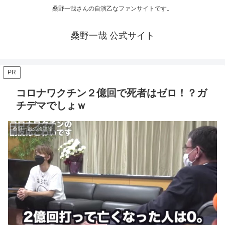
桑野一哉さんの自演乙なファンサイトです。
桑野一哉 公式サイト
PR
コロナワクチン２億回で死者はゼロ！？ガ
チデマでしょｗ
桑野一哉の陰謀論