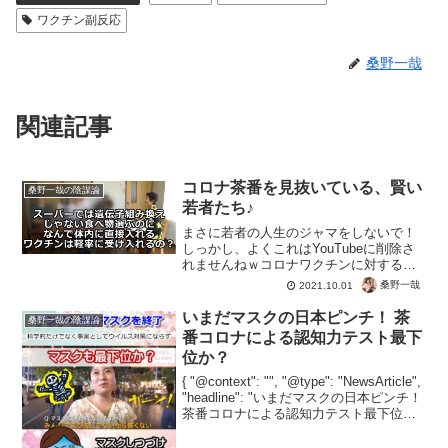
ワクチン副反応
桑野一哉
関連記事
コロナ茶番を見抜いている、賢い
桑野一哉の陰謀論
若者たち♪
まさに若者の人生のジャマをしないで！
しっかし、よくこれはYouTubeに削除さ
れませんねｗコロナワクチンに対する子
どもたちの考え。少数派かもしれないけ
桑野一哉
2021.10.01
ど、テレビに騙されて打たされる大人よ
りも賢いという。ネット時代でも、ネッ
いまだマスクの日本ピンチ！ 茶
桑野一哉の陰謀論
トを使って与えられ...
番コロナによる認知力テスト最下
位か？
{ "@context": "", "@type": "NewsArticle",
"headline": "いまだマスクの日本ピンチ！
茶番コロナによる認知力テスト最下位
か？", "image": [ "" ], "datePublish...