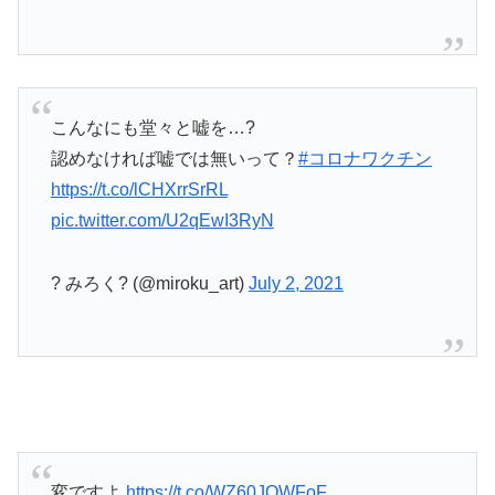
こんなにも堂々と嘘を…?
認めなければ嘘では無いって？
#コロナワクチン
https://t.co/lCHXrrSrRL
pic.twitter.com/U2qEwI3RyN
? みろく? (@miroku_art)
July 2, 2021
変ですよ
https://t.co/WZ60JQWFoF