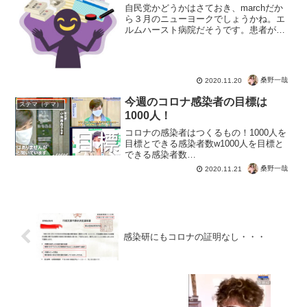
自民党かどうかはさておき、marchだか
ら３月のニューヨークでしょうかね。エ
ルムハースト病院だそうです。患者が現
れて救急車の搬送も受け入れの病院も医
療崩壊の危機に。当時まさに新型コロナ
ウイルスで医療機関もパニックになって
いたとき。しかし実際...
桑野一哉
2020.11.20
今週のコロナ感染者の目標は
ステマ（デマ）
1000人！
コロナの感染者はつくるもの！1000人を
目標とできる感染者数w1000人を目標と
できる感染者数
wpic.twitter.com/FgrM7Ppa2r? ??巫＠と
桑野一哉
2020.11.21
りまロンメル??GESARA／戒厳令待
機???地球共和国?QFS始動?? (@...
感染研にもコロナの証明なし・・・