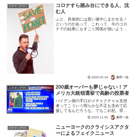
され、他のセレブを参考にしてタグづけ
コロナすら踏み台にできる人、沈
ステマ（デマ）
ろと、具体的な手口まで明...
む人
ふと、具体的には若い連中にまかせる！
というのがあって、これって、今のコロ
ナでの結果にもすごく関係が強いように
感じるのね。 結論から言うと、「人に
任せられる人はコロナにも強い」と思っ
たわけです。 まぁ国までオンライン
で！なんて言うようになると...
桑野一哉
2020.05.19
200歳オーバーも夢じゃない！ア
ステマ（デマ）
メリカ大統領選挙で高齢の投票者
バイデン側の手口がメチャクチャｗ支持
者ってこういう明らかな不正も含めて応
援してるんだろうな。でもこれ犯、罪行
為にならないんだって！１７０才！ミシ
桑野一哉
2020.11.05
ガン州では170歳の有権者が投票した記録
が発見されました。他、120歳の有権者
ニューヨークのクライシスアクタ
ステマ（デマ）
（世界長寿記録を越...
ーによるフェイクニュース