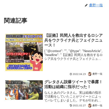
桑野一哉
関連記事
【証拠】民間人を救出するロシア
ステマ（デマ）
兵をウクライナ兵とフェイクニュ
ース！
{ "@context": "", "@type": "NewsArticle",
"headline": "【証拠】民間人を救出するロ
シア兵をウクライナ兵とフェイクニュー
ス！", "image": [ "" ], "datePublish...
桑野一哉
2022.04.15
グレタさん誤爆ツイートで暴露！
ステマ（デマ）
活動は組織に指示だった！
なんとあのグレタさん。実は組織の指示
で活動をしていたことがツイートによっ
てバレてしまいました。デモが行われる
インドについて、何を書けばいいのか？
桑野一哉
2021.02.27
というツイートを誤爆。その返事も記録