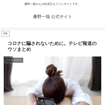
桑野一哉さんの自演乙なファンサイトです。
桑野一哉 公式サイト
PR
コロナに騙されないために。テレビ報道の
ウソまとめ
ステマ（デマ）