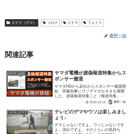
ステマ（デマ）
コロナ
ステマ
フェイク
桑野一哉
関連記事
ヤマダ電機が虚偽報道特集からス
ステマ（デマ）
ポンサー撤退
ヤマダHDから反社からスポンサー撤退開
始 斉藤知事にウソデマガセネタを展開
した、虚偽報道特集こと［報道特集」あ
まりの誤情報にスポンサーが撤退を開始
桑野一哉
2025.03.19
する自体に。事実に基づかない虚偽情報
を繰り返し、報道しない権利で国民を欺
テレビのデマやウソは楽しみまし
ステマ（デマ）
く醜態。スポンサー以外...
ょう♪
デマじゃないですよ。ウソじゃないです
よ。演出ですよ。そのくらいの気持ち