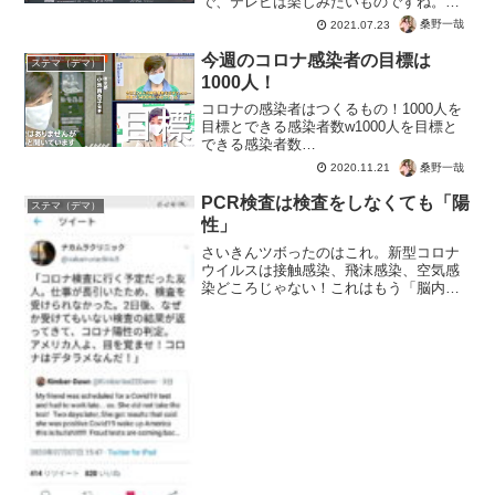
で、テレビは楽しみたいものですね。間
違っても、情報を真に受けて騙されない
桑野一哉
2021.07.23
ようにしましょうね。「はい、おっけ
ー！」って声が聞こえてきそうｗやらせ
今週のコロナ感染者の目標は
ステマ（デマ）
中継 台風立っているのもやっ...
1000人！
コロナの感染者はつくるもの！1000人を
目標とできる感染者数w1000人を目標と
できる感染者数
wpic.twitter.com/FgrM7Ppa2r? ??巫＠と
桑野一哉
2020.11.21
りまロンメル??GESARA／戒厳令待
機???地球共和国?QFS始動?? (@...
PCR検査は検査をしなくても「陽
ステマ（デマ）
性」
さいきんツボったのはこれ。新型コロナ
ウイルスは接触感染、飛沫感染、空気感
染どころじゃない！これはもう「脳内感
染」だろう。コロナはただの風邪じゃな
いかも・・・まぁ感染しても無症状なの
でどうでもいいけど。「コロナ検査に行
く予定だった友人。仕事が...