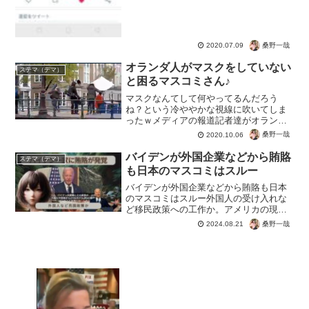
桑野一哉
2020.07.09
オランダ人がマスクをしていない
ステマ（デマ）
と困るマスコミさん♪
マスクなんてして何やってるんだろう
ね？という冷ややかな視線に吹いてしま
ったｗメディアの報道記者達がオランダ
にいったところ、マスクを着用する人が
桑野一哉
2020.10.06
いなかった。やむなく、記者達は、マス
クを着用する役者を用意して、いかにも
バイデンが外国企業などから賄賂
ステマ（デマ）
オランダの人々がマスクが着...
も日本のマスコミはスルー
バイデンが外国企業などから賄賂も日本
のマスコミはスルー外国人の受け入れな
ど移民政策への工作か。アメリカの現職
大統領とされるバイデン一家の賄賂が発
桑野一哉
2024.08.21
覚。大統領が外国の個人や団体から賄賂
という国家を揺るがす大犯罪。しかし移
民政策を進める日本は、情...