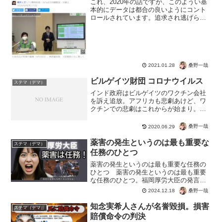
これ、2020年の話ですが、このようい基
本的にデータは都合の良いようにコント
ロールされています。追求され逃げられ
なくなれば訂正。医療崩壊だの緊急事態
宣言など、好きなようにコントロールで
きるわけですね。こんなフェイクニュー
スが発表され、騙され...
桑野一哉
2021.01.28
ビルゲイツ財団 コロナウイルス
ステマ（デマ）
インド政府はビルゲイツのワクチン会社
を訴え追放。アフリカも悲劇あけど、ワ
クチンでの悲劇はこれからが始まり。
日本だってワクチンの副作用の訴訟なん
てニュースでみたでしょ？思考停止、情
桑野一哉
2020.06.29
弱、心の折れた人間が罰として受けるの
がワクチン。 さ、コロナ...
薬害の発生というのは最も重要な
ステマ（デマ）
任務のひとつ
薬害の発生というのは最も重要な任務の
ひとつ 薬害の発生というのは最も重要
な任務のひとつ。福岡厚労大臣の発言が
ストレートすぎてビックリ。文章の流れ
桑野一哉
2024.12.18
から単語の言い間違えとは考えにくく、
心の声でしょう。○○の発生が任務って、
知念実希人さんが名誉毀損。損害
ステマ（デマ）
ポジティブな言葉は当て...
賠償命令の判決