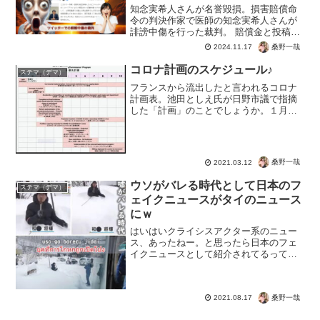
知念実希人さんが名誉毀損。損害賠償命
令の判決作家で医師の知念実希人さんが
誹謗中傷を行った裁判。 賠償金と投稿削
除の命令で決着。内容的には青山雅幸さ
桑野一哉
2024.11.17
んが、ワクチンの利幅は不明の投稿。こ
れに対し「デマ」と中傷したという、こ
コロナ計画のスケジュール♪
ステマ（デマ）
れだけだと裁判で争うこ...
フランスから流出したと言われるコロナ
計画表。池田としえ氏が日野市議で指摘
した「計画」のことでしょうか。１月か
らは"医療崩壊"、２月からは”変異ウイル
ス拡散”と決まっていたわけです。つまり
コロナは続くよどこまでも。国民が気が
つき、NO！の医師...
桑野一哉
2021.03.12
ウソがバレる時代として日本のフ
ステマ（デマ）
ェイクニュースがタイのニュース
にｗ
はいはいクライシスアクター系のニュー
ス、あったねー。と思ったら日本のフェ
イクニュースとして紹介されてるってｗ
ｗｗ新型コロナウイルス特集もやって欲
しいですね♪日本人はチョロいから、コロ
ナワクチンも喜んで打たれてくれるでし
桑野一哉
2021.08.17
ょう。【???????...