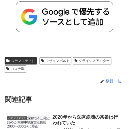
ステマ（デマ）
ウサインボルト
クライシスアクター
コロナ脳
桑野一哉
関連記事
2020年から医療崩壊の茶番は行
ステマ（デマ）
われていた