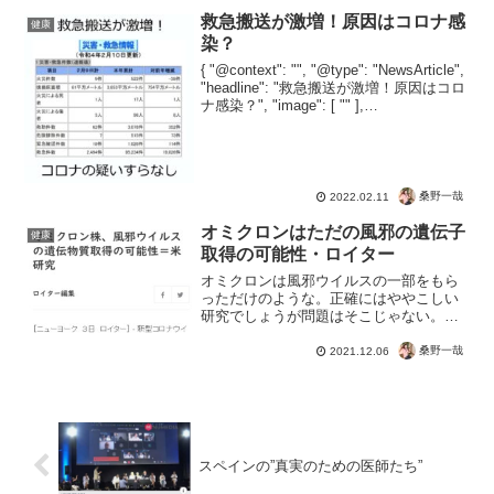
ませんが、まったく問題ありません。前
救急搬送が激増！原因はコロナ感
健康
提として、科学的にマスク...
染？
{ "@context": "", "@type": "NewsArticle",
"headline": "救急搬送が激増！原因はコロ
ナ感染？", "image": [ "" ],
"datePublished": "2022-02-11...
桑野一哉
2022.02.11
オミクロンはただの風邪の遺伝子
健康
取得の可能性・ロイター
オミクロンは風邪ウイルスの一部をもら
っただけのような。正確にはややこしい
研究でしょうが問題はそこじゃない。こ
ういう報道が公にされるようになったこ
とにオドロキですよね。コロナの正体を
桑野一哉
2021.12.06
暴いたり、PCR検査のウソを指摘する
SNSがアカウント削除。...
スペインの”真実のための医師たち”