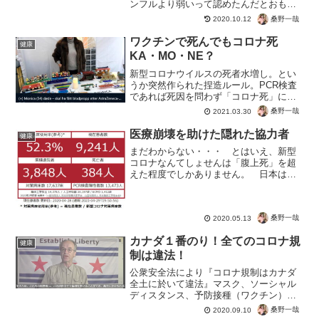
ンフルより弱いって認めたんだとおもっ
てたんですね。ところがちがったようで
桑野一哉
2020.10.12
す。コロナはただの風邪本当は、世界の
総人口の１０％程度しか感染していな
ワクチンで死んでもコロナ死
健康
い。だからまだかだコロナ...
KA・MO・NE？
新型コロナウイルスの死者水増し。とい
うか突然作られた捏造ルール。PCR検査
であれば死因を問わず「コロナ死」にす
るボーナスゲーム。そりゃ自殺者でもコ
桑野一哉
2021.03.30
ロナ死にされたんだから、ワクチンなら
当然でしょう。それで死者を水増しし、
医療崩壊を助けた隠れた協力者
健康
ほらこんなにに死んでる...
まだわからない・・・ とはいえ、新型
コロナなんてしょせんは「腹上死」を超
えた程度でしかありません。 日本はし
っかりと医療崩壊もせず、踏ん張ってい
るんですね。 対策病床使用率 → ５
２％※東京は９０％以上だったらしいけ
桑野一哉
2020.05.13
ど。参考値とはいえ、約半...
カナダ１番のり！全てのコロナ規
健康
制は違法！
公衆安全法により『コロナ規制はカナダ
全土に於いて違法』マスク、ソーシャル
ディスタンス、予防接種（ワクチン）を
強制することは犯罪です。公衆衛生や多
桑野一哉
2020.09.10
くの人への健康リスクを考えるかもしれ