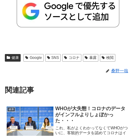
健康
Google
SNS
コロナ
暴露
検閲
桑野一哉
関連記事
WHOが大失態！コロナのデータ
健康
がインフルよりしょぼかっ
た・・・
これ、私がよくわかってなくてWHOがつ
いに、客観的データを認めてコロナはイ