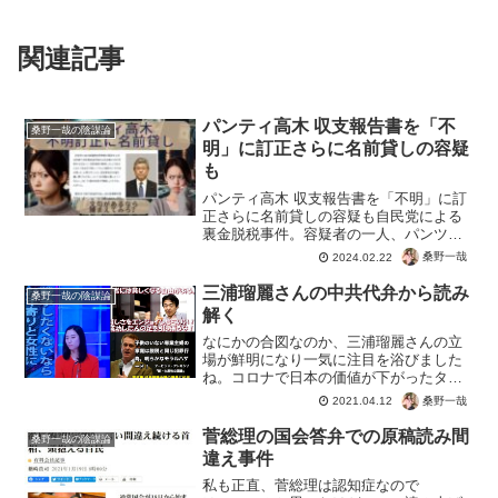
関連記事
パンティ高木 収支報告書を「不
桑野一哉の陰謀論
明」に訂正さらに名前貸しの容疑
も
パンティ高木 収支報告書を「不明」に訂
正さらに名前貸しの容疑も自民党による
裏金脱税事件。容疑者の一人、パンツ泥
棒のパンティ高木毅氏が収支報告書の金
桑野一哉
2024.02.22
額を「不明」に訂正。不明であってもト
ータル金額はそのままという手抜きぶ
三浦瑠麗さんの中共代弁から読み
桑野一哉の陰謀論
り。さらに名前貸しという...
解く
なにかの合図なのか、三浦瑠麗さんの立
場が鮮明になり一気に注目を浴びました
ね。コロナで日本の価値が下がったタイ
ミングなだけに気になりますね。ウイグ
桑野一哉
2021.04.12
ルの人権弾圧が内政！？認識違いではな
いですよ。バイデン政権がウイグル弾圧
菅総理の国会答弁での原稿読み間
桑野一哉の陰謀論
を理由にボイコットしたら...
違え事件
私も正直、菅総理は認知症なので