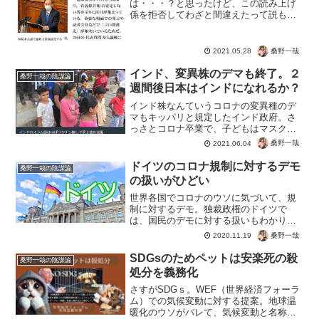
は・・・？と思ったけど、この読み上げ
係を拒否してわざと間違えたって説も、
ちょっと気になりますね。と言うの、小
池都知事や吉村府知事にしても、もう緊
急事態宣言の中身もなく、言わされ照
桑野一哉
2021.05.28
る、やらされてるんだな。というの...
インド、変異株のデマも終了。２
桑野一哉の陰謀論
週間後日本はインドになれるか？
インド株なんていうコロナの変異種のデ
マもキッパリと規定したインド政府。さ
っさとコロナ卒業で、子どもはマスクも
ないので笑顔で日常を過ごしているんで
桑野一哉
2021.06.04
すね。大丈夫？日本ｗｗｗインドのムン
バイのスラム街では、ワクチンの出番も
ドイツのコロナ規制に対するデモ
桑野一哉の陰謀論
なく、第２波が収束してし...
の扱いがひどい
世界各国でコロナのウソに気づいて、規
制に対するデモ。独裁政権のドイツで
は、国民のデモに対する扱いもわかりや
すいですね。ドイツでは、メルケル独裁
桑野一哉
2020.11.19
政権の下、マスク着用やアルコールの規
制、商店の閉鎖、スポーツイベントの中
SDGsのためペットは安楽死の殺
桑野一哉の陰謀論
止など、市民の自由をはく奪...
処分を義務化
さすがSDGｓ。WEF（世界経済フォーラ
ム）での気候変動に対する提案。地球温
暖化のウソがバレて、気候変動と名称を