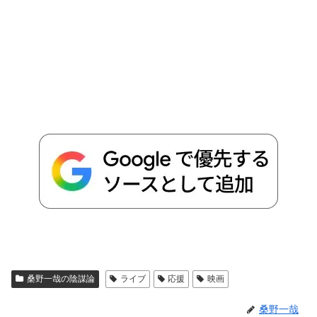
桑野一哉の陰謀論
ライブ
応援
映画
桑野一哉