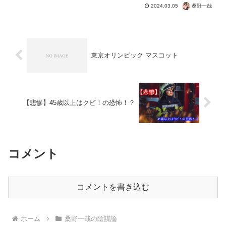
変更。この茶番の提案にでたのが、ペッ
桑野一哉
2024.03.05
トは問題なので安楽死の殺処分を義務化
へ。 これを受け入れさせるために、メ
ディアを使った展開を...
東京オリンピック マスコット
【悲惨】45歳以上はクビ！の恐怖！？
コメント
コメントを書き込む
ホーム
桑野一哉の陰謀論