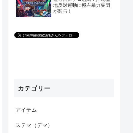
地反対運動に極左暴力集団
が関与！
カテゴリー
アイテム
ステマ（デマ）