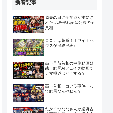
新着記事
原爆の日に全学連が排除さ
れた 広島平和記念公園の全
真相
コロナは茶番！ホワイトハ
ウスが最終発表♪
高市早苗首相の中傷動画疑
惑、結局AIフェイク動画で
デマ報道はどうする？
高市首相「コアラ事件」っ
て結局なんやねん？
たかまつななさんが辺野古