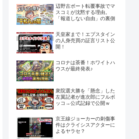
辺野古ボート転覆事故でマ
スコミが沈黙する理由。
「報道しない自由」の裏側
天皇家まで！エプスタイン
の人身売買の証言リスト公
開！
コロナは茶番！ホワイトハ
ウスが最終発表♪
衆院選大勝を「懸念」した
左翼記者が進次郎にフルボ
ッコ→公式記録で公開ｗ
京王線ジョーカーの刺傷事
件はクライシスアクターに
よるヤラセ？