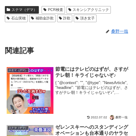
ステマ（デマ）
PCR検査
スキンシアクリニック
石山実穂
補助金詐欺
詐欺
頂き女子
桑野一哉
関連記事
節電にはテレビのはずが、さすが
ステマ（デマ）
テレ朝！キライじゃないぞ♪
{ "@context": "", "@type": "NewsArticle",
"headline": "節電にはテレビのはずが、さ
すがテレ朝！キライじゃないぞ♪",
"image": [ "" ], "datePublished": ...
桑野一哉
2022.07.02
ゼレンスキーへのスタンディング
ステマ（デマ）
オベーションも台本通りのヤラセ