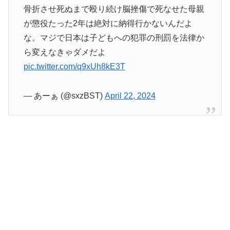
骨折させ死ぬまで殴り続け脳挫傷で死なせた母親
が懲役たった2年は絶対に納得行かないんだよ
な。マジで日本は子どもへの犯罪の刑罰を法律か
ら変えなきゃダメだよ
pic.twitter.com/q9xUh8kE3T
— あーぁ (@sxzBST)
April 22, 2024