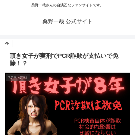
桑野一哉さんの自演乙なファンサイトです。
桑野一哉 公式サイト
PR
頂き女子が実刑でPCR詐欺が支払いで免
除！？
ステマ（デマ）