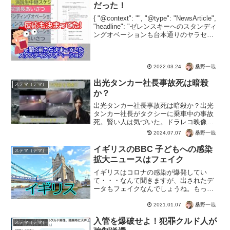
だった！
{ "@context": "", "@type": "NewsArticle",
"headline": "ゼレンスキーへのスタンディ
ングオベーションも台本通りのヤラセだ
った！", "image": [ "" ], "datePublis...
桑野一哉
2022.03.24
出光タンカー社長事故死は暗殺
ステマ（デマ）
か？
出光タンカー社長事故死は暗殺か？出光
タンカー社長がタクシーに乗車中の事故
死。賢い人は気づいた。ドラレコ映像っ
てことだけど、ここに付けるか？と。京
桑野一哉
2024.07.07
王線ジョーカーを思い出すほど、タイミ
ングも画角もバッチリ。新エネルギー推
イギリスのBBC 子どもへの感染
ステマ（デマ）
進や、アメリカでなくアラ...
拡大ニュースはフェイク
イギリスはコロナの感染が爆発してい
て・・・なんて聞きますが、出されたデ
ータもフェイクなんでしょうね。もっと
ももう高齢者では寿命では？なんて気づ
く人も増えちゃったので、もう子どもを
桑野一哉
2021.01.07
煽るしかない。でもガセネタってバレち
入管を爆破せよ！犯罪クルド人が
ゃったと。コロナらしいｗ日...
ステマ（デマ）