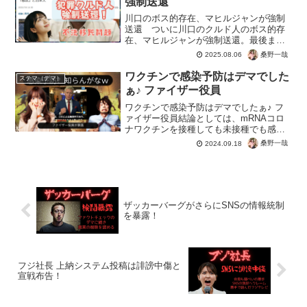
強制送還
川口のボス的存在、マヒルジャンが強制
送還 ついに川口のクルド人のボス的存
在、マヒルジャンが強制送還。最後まで
「入管を爆破せよ」と暴力的な態度を固
桑野一哉
2025.08.06
持。これで少しは川口をはじめとした、
埼玉県の治安は良くなるといいですね。
ワクチンで感染予防はデマでした
ステマ（デマ）
ただ不法移民というだけで...
ぁ♪ ファイザー役員
ワクチンで感染予防はデマでしたぁ♪ フ
ァイザー役員結論としては、mRNAコロ
ナワクチンを接種しても未接種でも感染
する。ファイザーの役員は実験も行わ
桑野一哉
2024.09.18
ず。まぁmRNA自体が人類初の接種なの
で、すべてが治験。この命がけのチャレ
ンジの結果は・・・ ...
ザッカーバーグがさらにSNSの情報統制
を暴露！
フジ社長 上納システム投稿は誹謗中傷と
宣戦布告！