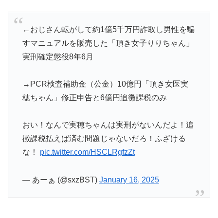
←おじさん転がして約1億5千万円詐取し男性を騙
すマニュアルを販売した「頂き女子りりちゃん」
実刑確定懲役8年6月
→PCR検査補助金（公金）10億円「頂き女医実
穂ちゃん」修正申告と6億円追徴課税のみ
おい！なんで実穂ちゃんは実刑がないんだよ！追
徴課税払えば済む問題じゃないだろ！ふざける
な！
pic.twitter.com/HSCLRgfzZt
— あーぁ (@sxzBST)
January 16, 2025