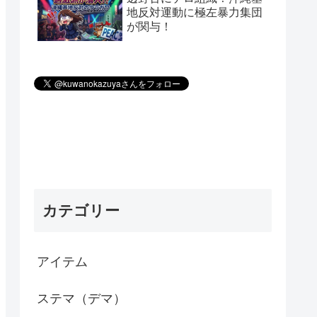
地反対運動に極左暴力集団
が関与！
カテゴリー
アイテム
ステマ（デマ）