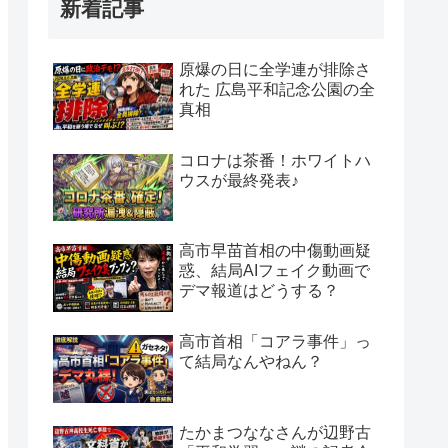
新着記事
原爆の日に全学連が排除さ
れた 広島平和記念公園の全
真相
コロナは茶番！ホワイトハ
ウスが最終発表♪
高市早苗首相の中傷動画疑
惑、結局AIフェイク動画で
デマ報道はどうする？
高市首相「コアラ事件」っ
て結局なんやねん？
たかまつななさんが辺野古