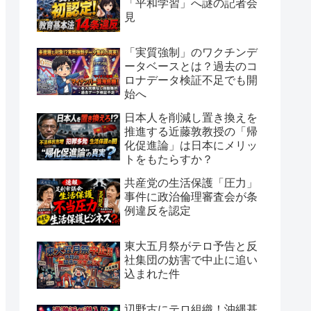
「平和学習」へ謎の記者会
見
「実質強制」のワクチンデ
ータベースとは？過去のコ
ロナデータ検証不足でも開
始へ
日本人を削減し置き換えを
推進する近藤敦教授の「帰
化促進論」は日本にメリッ
トをもたらすか？
共産党の生活保護「圧力」
事件に政治倫理審査会が条
例違反を認定
東大五月祭がテロ予告と反
社集団の妨害で中止に追い
込まれた件
辺野古にテロ組織！沖縄基