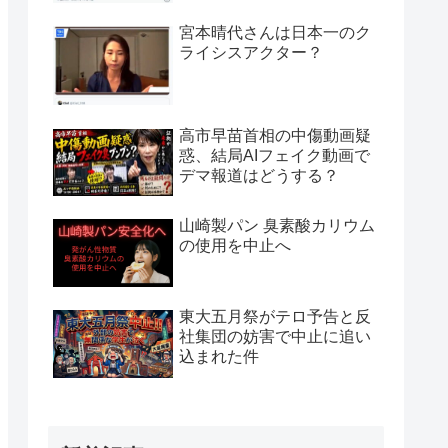
宮本晴代さんは日本一のク
ライシスアクター？
高市早苗首相の中傷動画疑
惑、結局AIフェイク動画で
デマ報道はどうする？
山崎製パン 臭素酸カリウム
の使用を中止へ
東大五月祭がテロ予告と反
社集団の妨害で中止に追い
込まれた件