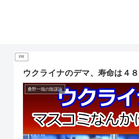
PR
ウクライナのデマ、寿命は４８
桑野一哉の陰謀論