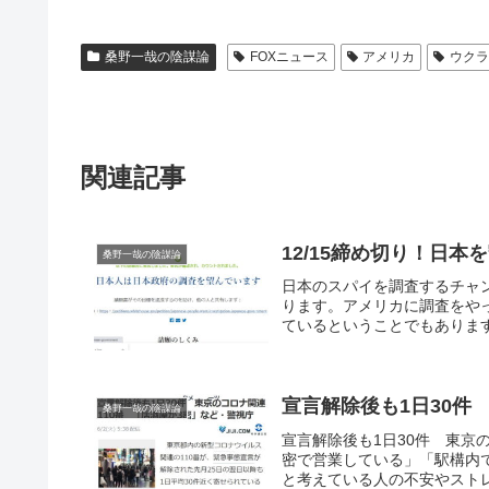
桑野一哉の陰謀論
FOXニュース
アメリカ
ウク
関連記事
12/15締め切り！日
桑野一哉の陰謀論
日本のスパイを調査するチャン
ります。アメリカに調査をや
ているということでもあります
宣言解除後も1日30件
桑野一哉の陰謀論
宣言解除後も1日30件 東京
密で営業している」「駅構内
と考えている人の不安やストレ