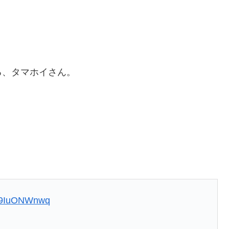
る、タマホイさん。
/m9IuONWnwq