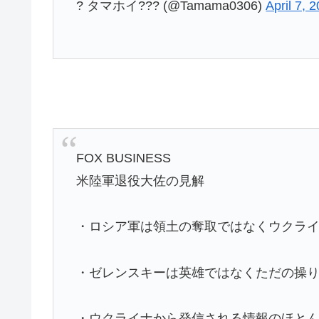
? タマホイ??? (@Tamama0306)
April 7, 
FOX BUSINESS
米陸軍退役大佐の見解
・ロシア軍は領土の奪取ではなくウクラ
・ゼレンスキーは英雄ではなくただの操
・ウクライナから発信される情報のほとん