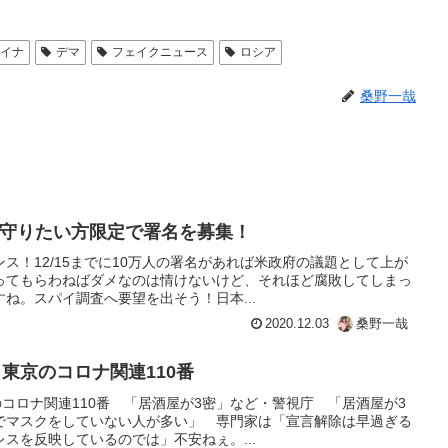
ライナ
デマ
フェイクニュース
ロシア
桑野一哉
本を守りたい方限定で署名を募集！
ス！12/15までに10万人の署名があれば米政府の議題として上が
ってもらわねばダメなのは情けないけど、それほど腐敗してしまっ
ね。スパイ調査へ要望を出そう！日本...
2020.12.03
桑野一哉
 東京のコロナ関連110番
のコロナ関連110番 「居酒屋が3密」など・警視庁 「居酒屋が3
でマスクをしていない人が多い」 専門家は「宣言解除は早過ぎる
スを反映しているのでは」不安ねぇ。...