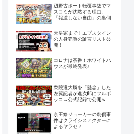
辺野古ボート転覆事故でマ
スコミが沈黙する理由。
「報道しない自由」の裏側
天皇家まで！エプスタイン
の人身売買の証言リスト公
開！
コロナは茶番！ホワイトハ
ウスが最終発表♪
衆院選大勝を「懸念」した
左翼記者が進次郎にフルボ
ッコ→公式記録で公開ｗ
京王線ジョーカーの刺傷事
件はクライシスアクターに
よるヤラセ？