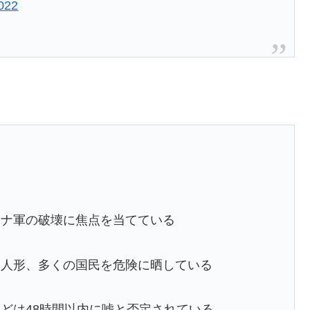
2022
イナ軍の破壊に焦点を当てている
り人形、多くの国民を危険に晒している
どは48時間以内に嘘と否定されている