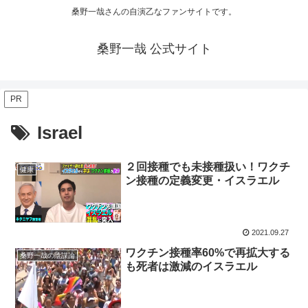
桑野一哉さんの自演乙なファンサイトです。
桑野一哉 公式サイト
PR
Israel
２回接種でも未接種扱い！ワクチ
健康
ン接種の定義変更・イスラエル
2021.09.27
ワクチン接種率60%で再拡大する
桑野一哉の陰謀論
も死者は激減のイスラエル