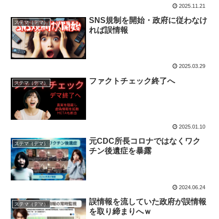
2025.11.21
SNS規制を開始・政府に従わなけ
ステマ（デマ）
れば誤情報
2025.03.29
ファクトチェック終了へ
ステマ（デマ）
2025.01.10
元CDC所長コロナではなくワク
ステマ（デマ）
チン後遺症を暴露
2024.06.24
誤情報を流していた政府が誤情報
ステマ（デマ）
を取り締まりへｗ