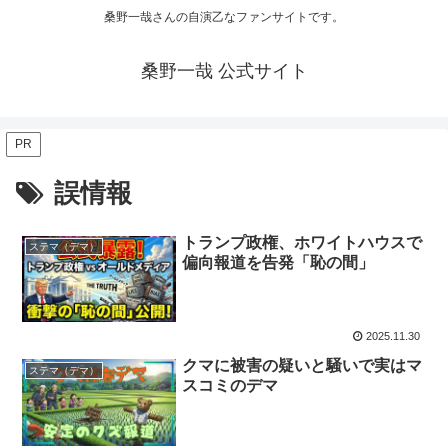
桑野一哉さんの自演乙なファンサイトです。
桑野一哉 公式サイト
PR
誤情報
トランプ政権、ホワイトハウスで
ステマ（デマ）
偏向報道を告発「恥の間」
2025.11.30
クマに被害の疑いと騒いで実はマ
ステマ（デマ）
スコミのデマ