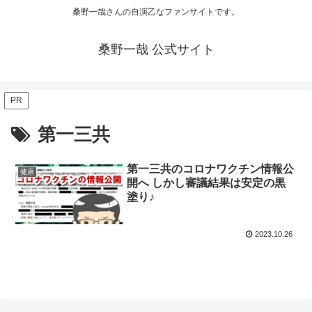
桑野一哉さんの自演乙なファンサイトです。
桑野一哉 公式サイト
PR
第一三共
第一三共のコロナワクチン情報公
健康
開へ しかし審議結果は安定の黒
塗り♪
2023.10.26