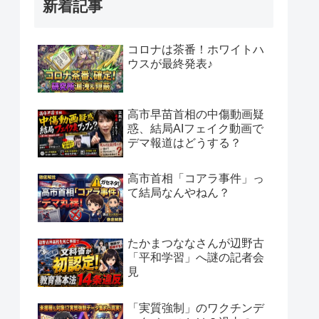
新着記事
コロナは茶番！ホワイトハ
ウスが最終発表♪
高市早苗首相の中傷動画疑
惑、結局AIフェイク動画で
デマ報道はどうする？
高市首相「コアラ事件」っ
て結局なんやねん？
たかまつななさんが辺野古
「平和学習」へ謎の記者会
見
「実質強制」のワクチンデ