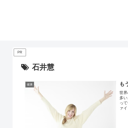
PR
石井慧
も
健康
世界
多い
って
ァイ