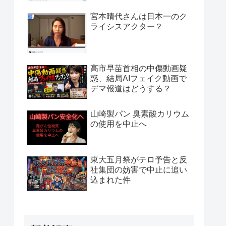
宮本晴代さんは日本一のク
ライシスアクター？
高市早苗首相の中傷動画疑
惑、結局AIフェイク動画で
デマ報道はどうする？
山崎製パン 臭素酸カリウム
の使用を中止へ
東大五月祭がテロ予告と反
社集団の妨害で中止に追い
込まれた件