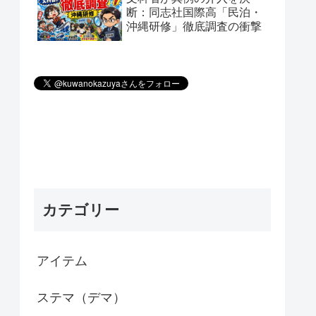
断：同志社国際高「民泊・
沖縄研修」徹底調査の衝撃
カテゴリー
アイテム
ステマ（デマ）