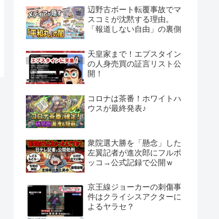
辺野古ボート転覆事故でマ
スコミが沈黙する理由。
「報道しない自由」の裏側
天皇家まで！エプスタイン
の人身売買の証言リスト公
開！
コロナは茶番！ホワイトハ
ウスが最終発表♪
衆院選大勝を「懸念」した
左翼記者が進次郎にフルボ
ッコ→公式記録で公開ｗ
京王線ジョーカーの刺傷事
件はクライシスアクターに
よるヤラセ？