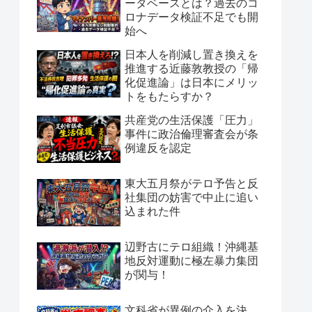
ータベースとは？過去のコ
ロナデータ検証不足でも開
始へ
日本人を削減し置き換えを
推進する近藤敦教授の「帰
化促進論」は日本にメリッ
トをもたらすか？
共産党の生活保護「圧力」
事件に政治倫理審査会が条
例違反を認定
東大五月祭がテロ予告と反
社集団の妨害で中止に追い
込まれた件
辺野古にテロ組織！沖縄基
地反対運動に極左暴力集団
が関与！
文科省が異例の介入を決