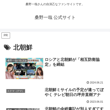
桑野一哉さんの自演乙なファンサイトです。
桑野一哉 公式サイト
PR
北朝鮮
ロシアと北朝鮮が「相互防衛協
桑野一哉の陰謀論
定」を締結
2024.06.21
北朝鮮ミサイルの予定が違ってぼ
ステマ（デマ）
やく テレビ朝日の坪井直樹アナ
2023.06.01
北朝鮮の金総書記が別人すぎてす