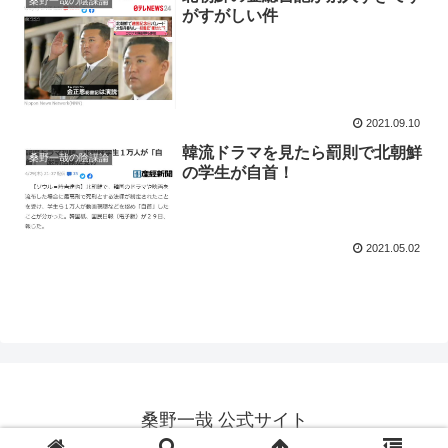
桑野一哉の陰謀論
がすがしい件
2021.09.10
韓流ドラマを見たら罰則で北朝鮮
桑野一哉の陰謀論
の学生が自首！
2021.05.02
桑野一哉 公式サイト