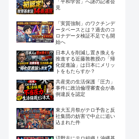
「平和学習」へ謎の記者会
見
「実質強制」のワクチンデ
ータベースとは？過去のコ
ロナデータ検証不足でも開
始へ
日本人を削減し置き換えを
推進する近藤敦教授の「帰
化促進論」は日本にメリッ
トをもたらすか？
共産党の生活保護「圧力」
事件に政治倫理審査会が条
例違反を認定
東大五月祭がテロ予告と反
社集団の妨害で中止に追い
込まれた件
辺野古にテロ組織！沖縄基