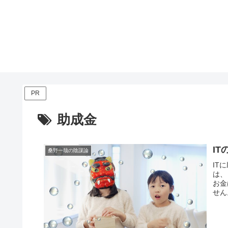
PR
助成金
I
桑野一哉の陰謀論
IT
は、
お金
せん