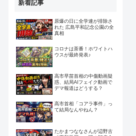
新着記事
原爆の日に全学連が排除さ
れた 広島平和記念公園の全
真相
コロナは茶番！ホワイトハ
ウスが最終発表♪
高市早苗首相の中傷動画疑
惑、結局AIフェイク動画で
デマ報道はどうする？
高市首相「コアラ事件」っ
て結局なんやねん？
たかまつななさんが辺野古