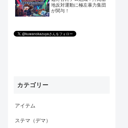
地反対運動に極左暴力集団
が関与！
カテゴリー
アイテム
ステマ（デマ）