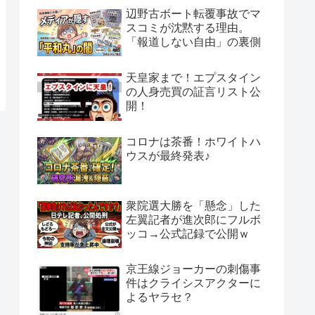
辺野古ボート転覆事故でマ
スコミが沈黙する理由。
「報道しない自由」の裏側
天皇家まで！エプスタイン
の人身売買の証言リスト公
開！
コロナは茶番！ホワイトハ
ウスが最終発表♪
衆院選大勝を「懸念」した
左翼記者が進次郎にフルボ
ッコ→公式記録で公開ｗ
京王線ジョーカーの刺傷事
件はクライシスアクターに
よるヤラセ？