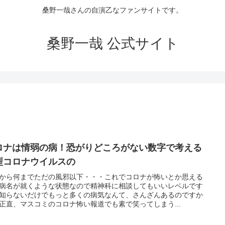
桑野一哉さんの自演乙なファンサイトです。
桑野一哉 公式サイト
ロナは情弱の病！恐がりどころがない数字で考える
型コロナウイルスの
から何までただの風邪以下・・・これでコロナが怖いとか思える
病名が就くような状態なので精神科に相談してもいいレベルです
知らないだけでもっと多くの病気なんて、さんざんあるのですか
正直、マスコミのコロナ怖い報道でも素で笑ってしまう...