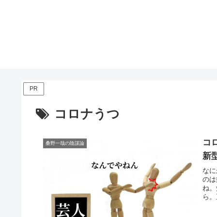
PR
コロナうつ
コ
桑野一哉の陰謀論
新
なに
のは
ね。
ら。