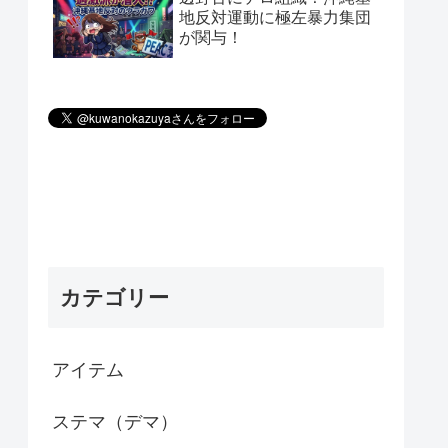
地反対運動に極左暴力集団
が関与！
カテゴリー
アイテム
ステマ（デマ）