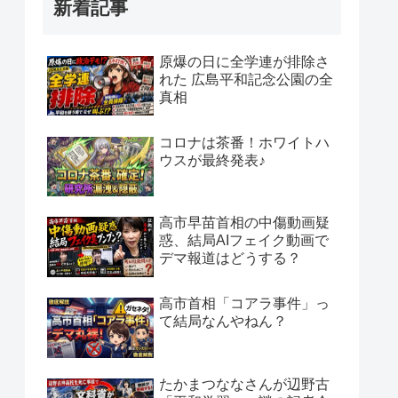
新着記事
原爆の日に全学連が排除さ
れた 広島平和記念公園の全
真相
コロナは茶番！ホワイトハ
ウスが最終発表♪
高市早苗首相の中傷動画疑
惑、結局AIフェイク動画で
デマ報道はどうする？
高市首相「コアラ事件」っ
て結局なんやねん？
たかまつななさんが辺野古