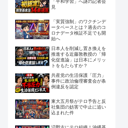
「平和学習」へ謎の記者会
見
「実質強制」のワクチンデ
ータベースとは？過去のコ
ロナデータ検証不足でも開
始へ
日本人を削減し置き換えを
推進する近藤敦教授の「帰
化促進論」は日本にメリッ
トをもたらすか？
共産党の生活保護「圧力」
事件に政治倫理審査会が条
例違反を認定
東大五月祭がテロ予告と反
社集団の妨害で中止に追い
込まれた件
辺野古にテロ組織！沖縄基