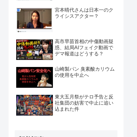
宮本晴代さんは日本一のク
ライシスアクター？
高市早苗首相の中傷動画疑
惑、結局AIフェイク動画で
デマ報道はどうする？
山崎製パン 臭素酸カリウム
の使用を中止へ
東大五月祭がテロ予告と反
社集団の妨害で中止に追い
込まれた件