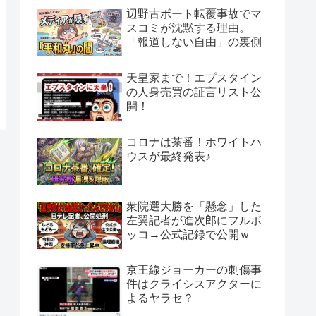
辺野古ボート転覆事故でマ
スコミが沈黙する理由。
「報道しない自由」の裏側
天皇家まで！エプスタイン
の人身売買の証言リスト公
開！
コロナは茶番！ホワイトハ
ウスが最終発表♪
衆院選大勝を「懸念」した
左翼記者が進次郎にフルボ
ッコ→公式記録で公開ｗ
京王線ジョーカーの刺傷事
件はクライシスアクターに
よるヤラセ？