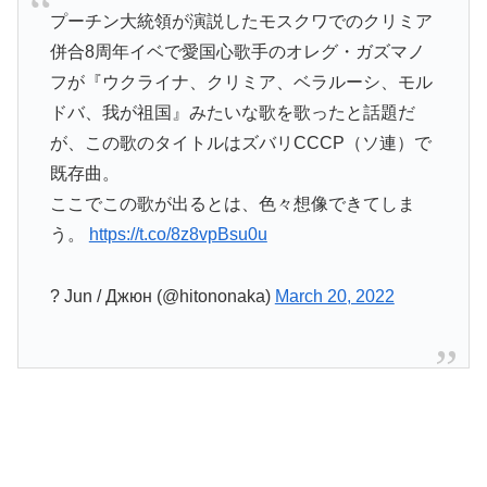
プーチン大統領が演説したモスクワでのクリミア
併合8周年イベで愛国心歌手のオレグ・ガズマノ
フが『ウクライナ、クリミア、ベラルーシ、モル
ドバ、我が祖国』みたいな歌を歌ったと話題だ
が、この歌のタイトルはズバリСССР（ソ連）で
既存曲。
ここでこの歌が出るとは、色々想像できてしま
う。
https://t.co/8z8vpBsu0u
? Jun / Джюн (@hitononaka)
March 20, 2022