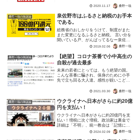
Campaign He’s NOT President-Elect’日本
のニュー...
桑野一哉
2020.11.17
泉佐野市はふるさと納税のお手本
桑野一哉の陰謀論
である。
総務省のおしかりをうけて、制度がまた
また変更になるふるさと納税。 言い分を
聞いている戸、がんばってるなー泉佐野
市という気持ちしかわかない。怠け者の
桑野一哉
2019.02.06
意見は無視したほうがいいそもそも文句
を言うのは、制度に対して行動を起こさ
【絶望】コロナ茶番で小中高生の
桑野一哉の陰謀論
なかった怠け者のみ。 ...
自殺が過去最多
未来の若者にとっては、もう絶望の国。
こんな茶番に騙され、保身のために小手
先で立ち回る大人達。感性が鋭いこども
にとっては生きる価値もないんだろう。
で、新型コロナウイルスって社会を破綻
桑野一哉
2021.03.30
し、未来の命を奪うほど怖いんでしょう
か？小中高生の自殺が過去...
ウクライナへ日本がさらに約20億
桑野一哉の陰謀論
円を支払い！
ウクライナへ日本がさらに約20億円を支
払い！増税に次ぐ増税。政治家は裏金で
詳細は「不明」、統一教会は「記憶にな
い」。でもウクライナの文化財保護にさ
桑野一哉
2024.02.09
らに２０億円を支払い。すでにユネスコ