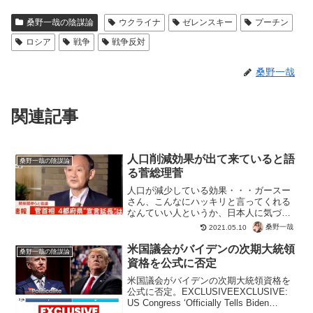
桑野一哉の陰謀論
ウクライナ
ゼレンスキー
プーチン
ロシア
戦争
戦争反対
桑野一哉
関連記事
人口削減効果が出て来ていると語
桑野一哉の陰謀論
る菅総理菅
人口が減少している効果・・・ガースー
さん、こんなにハッキリと言ってくれる
なんていい人というか、日本人に気づか
せようとしてくれているのでは・・・コ
桑野一哉
2021.05.10
ロナかワクチンか・・・新型コロナウイ
ルスの死者数は水増しなので、実際はた
米国議会がバイデンの次期大統領
桑野一哉の陰謀論
だの風邪。タイミング的に...
資格を公式に否定
米国議会がバイデンの次期大統領資格を
公式に否定。EXCLUSIVEEXCLUSIVE:
US Congress ‘Officially Tells Biden