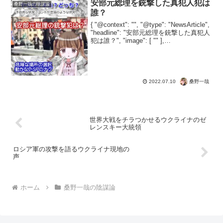
がらみでも６千万円を支払っており、海
安部元総理を銃撃した真犯人犯は
桑野一哉の陰謀論
外へのバラマキは続く。...
誰？
{ "@context": "", "@type": "NewsArticle",
"headline": "安部元総理を銃撃した真犯人
犯は誰？", "image": [ "" ],
"datePublished": "2022-07-10...
桑野一哉
2022.07.10
世界大戦をチラつかせるウクライナのゼ
レンスキー大統領
ロシア軍の攻撃を語るウクライナ現地の
声
ホーム
桑野一哉の陰謀論