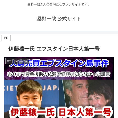
桑野一哉さんの自演乙なファンサイトです。
桑野一哉 公式サイト
PR
伊藤穰一氏 エプスタイン日本人第一号
桑野一哉の陰謀論