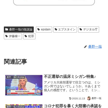
桑野一哉の陰謀論
epstain
エプスタイン
デジタル庁
伊藤穰一
犯罪
桑野一哉
関連記事
不正選挙の温床ミシガン特集♪
桑野一哉の陰謀論
アメリカ大統領選挙で目立つのは、ミシ
ガン州ではないでしょうか。※あくまで
個人の感想です。ということで、ミシガ
ン特集いってみよう！ミシガン特集【11
月11日】現在の状況日本のニュースとは
桑野一哉
2020.11.13
ぜんぜん違うけど、現在の状況だって。
【11月11日】現在...
コロナ犯罪を暴く大陪審の承認を
桑野一哉の陰謀論