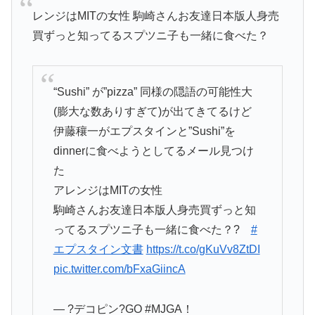
レンジはMITの女性 駒崎さんお友達日本版人身売
買ずっと知ってるスプツニ子も一緒に食べた？
“Sushi” が”pizza” 同様の隠語の可能性大
(膨大な数ありすぎて)が出てきてるけど
伊藤穰一がエプスタインと”Sushi”を
dinnerに食べようとしてるメール見つけ
た
アレンジはMITの女性
駒崎さんお友達日本版人身売買ずっと知
ってるスプツニ子も一緒に食べた？?
#
エプスタイン文書
https://t.co/gKuVv8ZtDI
pic.twitter.com/bFxaGiincA
— ?デコピン?GO #MJGA！