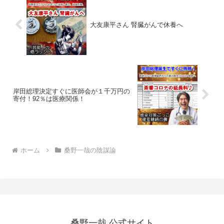
大友康平さん 腎臓がんで休養へ
岸田総理決定すぐに医師会が１千万円の
寄付！92％は医療関係！
ホーム
桑野一哉の陰謀論
桑野一哉 公式サイト