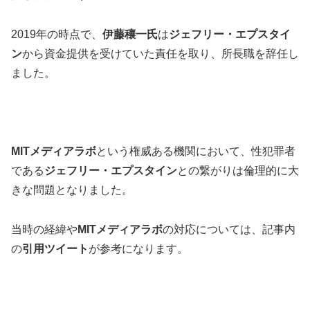
2019年の時点で、
伊藤穰一氏
は
ジェフリー・エプスタイ
ン
から資金提供を受けていた責任を取り、所長職を辞任し
ました。
MITメディアラボ
という権威ある機関において、性犯罪者
である
ジェフリー・エプスタイン
との繋がりは倫理的に大
きな問題となりました。
当時の経緯や
MITメディアラボ
の対応については、記事内
の
引用ツイート
が参考になります。