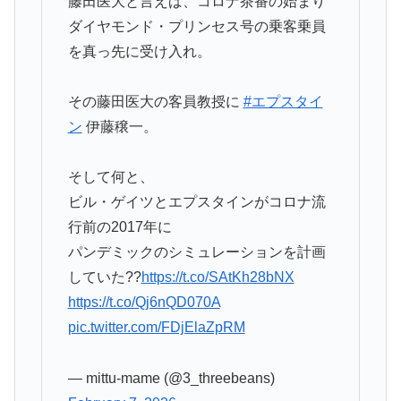
藤田医大と言えば、コロナ茶番の始まり
ダイヤモンド・プリンセス号の乗客乗員
を真っ先に受け入れ。
その藤田医大の客員教授に
#エプスタイ
ン
伊藤穣一。
そして何と、
ビル・ゲイツとエプスタインがコロナ流
行前の2017年に
パンデミックのシミュレーションを計画
していた??
https://t.co/SAtKh28bNX
https://t.co/Qj6nQD070A
pic.twitter.com/FDjElaZpRM
— mittu-mame (@3_threebeans)