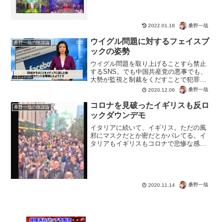
"image": [ "" ], "datePublishe...
桑野一哉
2022.01.18
ウイグル問題に対するフェイスブ
桑野一哉の陰謀論
ックの姿勢
ウイグル問題を取り上げることすら禁止
するSNS。でも中国共産党の悪事でも、
大勢が監視と制裁をくだすことで犯罪行
為をやるざるをえない。無関心こそがも
桑野一哉
2020.12.06
っとも危険ですね。Facebookは新彊のウ
イグル人のために戦っている人権団体の
コロナを見破ったイギリスも反ロ
桑野一哉の陰謀論
アカウントを理...
ックダウンデモ
イタリアに続いて、イギリス。ただの風
邪にマスクだとか密だとかバレてる。イ
タリアもイギリスもコロナで悲惨な感染
状況に・・・のはずですが、逆におかし
いと気づいた市民も多いということでし
ょう。数字をでっちあげてコロナの恐怖
を煽り、理不尽な管理社会...
桑野一哉
2020.11.14