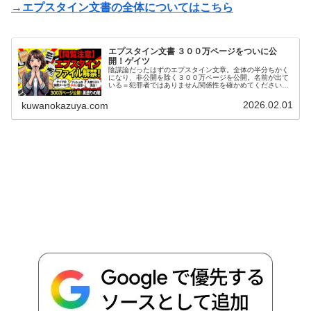
→エプスタイン文書の全体についてはこちら
エプスタイン文書 ３００万ページをついに公
開！ゲイツ
陰謀論だったはずのエプスタイン文章。全体の半分ちかく
になり、非公開を除く３００万ページを公開。名前が出て
いる＝犯罪者ではありません関係性を確かめてください
ね。 ファイル内での言及。ビル・クリントンが１６６５
回 ・ヒラリー・クリントンが７６４...
2026.02.01
kuwanokazuya.com