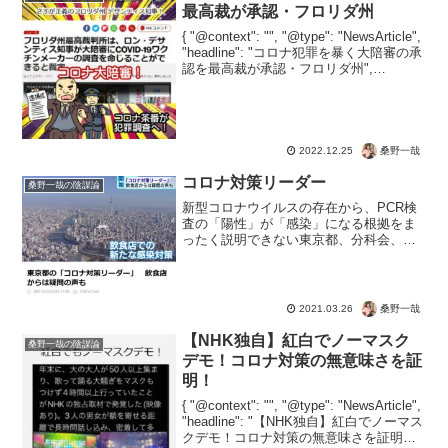
最高裁が承認・フロリダ州
{ "@context": "", "@type": "NewsArticle",
"headline": "コロナ犯罪を暴く大陪審の承
認を最高裁が承認・フロリダ州",
"image": [ "" ], "datePublished": "...
桑野一哉
2022.12.25
コロナ対策リーダー
桑野一哉の陰謀論
新型コロナウイルスの存在から、PCR検
査の「陽性」が「感染」になる根拠をま
ったく説明できない東京都、分科会、医
師会。日本国民はそろそろシバいたほう
がいいですよ。そんなフェイク集団がさ
らに、日本のビジネスを破綻させる「コ
ロナ対策リーダー」。ぶ...
桑野一哉
2021.03.26
【NHK独自】紅白でノーマスク
桑野一哉の陰謀論
デモ！コロナ対策の無意味さを証
明！
{ "@context": "", "@type": "NewsArticle",
"headline": "【NHK独自】紅白でノーマス
クデモ！コロナ対策の無意味さを証明！",