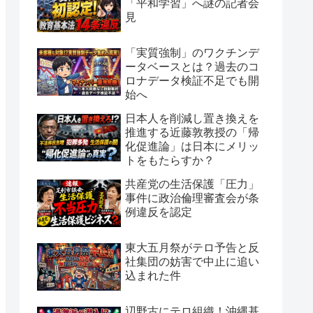
「平和学習」へ謎の記者会
見
「実質強制」のワクチンデ
ータベースとは？過去のコ
ロナデータ検証不足でも開
始へ
日本人を削減し置き換えを
推進する近藤敦教授の「帰
化促進論」は日本にメリッ
トをもたらすか？
共産党の生活保護「圧力」
事件に政治倫理審査会が条
例違反を認定
東大五月祭がテロ予告と反
社集団の妨害で中止に追い
込まれた件
辺野古にテロ組織！沖縄基