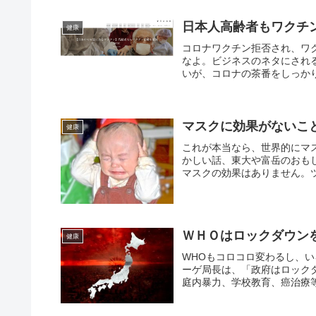
日本人高齢者もワクチ
健康
コロナワクチン拒否され、ワ
なよ。ビジネスのネタにされ
いが、コロナの茶番をしっかり
マスクに効果がないこ
健康
これが本当なら、世界的にマ
かしい話、東大や富岳のおも
マスクの効果はありません。ツ
ＷＨＯはロックダウン
健康
WHOもコロコロ変わるし、
ーゲ局長は、「政府はロック
庭内暴力、学校教育、癌治療等