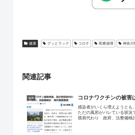
健康
グッとラック
コロナ
医療崩壊
神奈川
関連記事
コロナワクチンの被害
健康
感染者がいくら増えようとも
ただの風邪がバレている状況
償肩代わり 政府、法整備検討