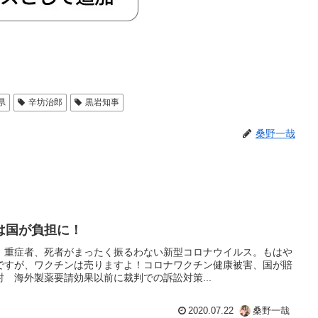
県
辛坊治郎
黒岩知事
桑野一哉
は国が負担に！
、重症者、死者がまったく振るわない新型コロナウイルス。もはや
ですが、ワクチンは売りますよ！コロナワクチン健康被害、国が賠
 海外製薬要請効果以前に裁判での訴訟対策...
2020.07.22
桑野一哉