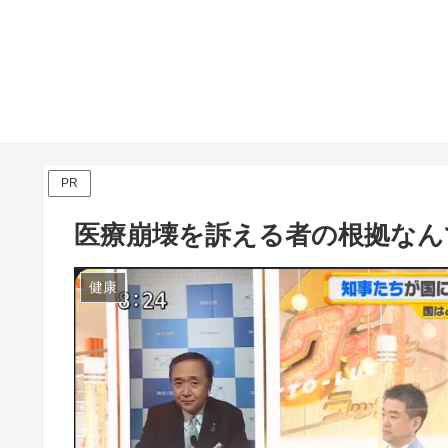
PR
医療崩壊を訴える者の根拠なん
健康