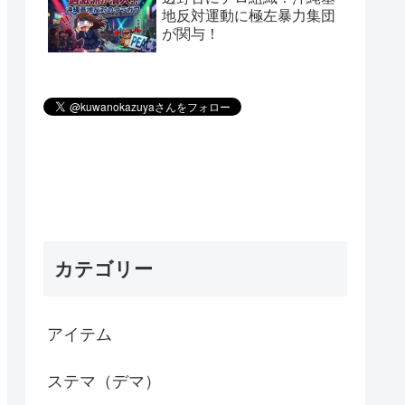
地反対運動に極左暴力集団
が関与！
カテゴリー
アイテム
ステマ（デマ）