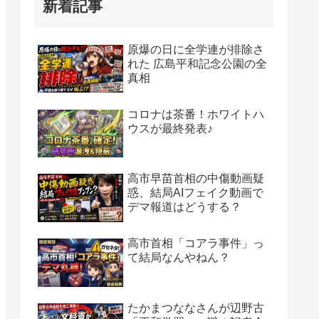
新着記事
原爆の日に全学連が排除さ
れた 広島平和記念公園の全
真相
コロナは茶番！ホワイトハ
ウスが最終発表♪
高市早苗首相の中傷動画疑
惑、結局AIフェイク動画で
デマ報道はどうする？
高市首相「コアラ事件」っ
て結局なんやねん？
たかまつななさんが辺野古