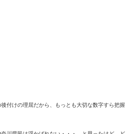
。
。
の後付けの理屈だから、もっとも大切な数字すら把握
神奈川県民は浮かばれない・・・ と思ったけど、ど