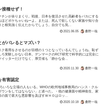
ン接種せず！
クチンが余りまくり。戦後、日本を復活させた高齢者をバカにする
るほどボケちゃいねーよ。または、死んで欲しくない家族や知り合
と根気強く伝えたからでしょう。自分でも気...
2021.06.05
桑野一哉
とがバレるとマズい？
スク着用をさせるのが目標の１つとなっているんでしょうね。恥ず
しろ実験しかない日本。デンマークのRCT研究で科学的には完全に
イッターだけでなく、厚労省も「静かな会...
2020.11.30
桑野一哉
を有害認定
いろいろな立場の人もいる。WHOの欧州地域事務局のハンス・クル
ダウンをしてはならない」と述べた。・他の健康面や精神衛生、家
の面で甚大な悪影響を及ぼすＷＨＯはロッ...
2020.10.18
桑野一哉