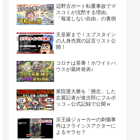
辺野古ボート転覆事故でマ
スコミが沈黙する理由。
「報道しない自由」の裏側
天皇家まで！エプスタイン
の人身売買の証言リスト公
開！
コロナは茶番！ホワイトハ
ウスが最終発表♪
衆院選大勝を「懸念」した
左翼記者が進次郎にフルボ
ッコ→公式記録で公開ｗ
京王線ジョーカーの刺傷事
件はクライシスアクターに
よるヤラセ？