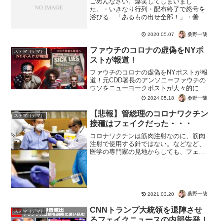
ごめんなさい。爆笑してしまいまし
た。・いきなり行列・配布終了で怒号を
浴びる 「あるもの出せ全部！」・善意
で配った人、頭を下げて謝罪・沖縄県が
注意したのも配布した人いやそのとおり
桑野一哉
2020.05.07
なんだけど、世の中って理不尽なことも
あるよねｗ? AIに負ける人...
ファウチのコロナの虚偽をNYポ
ステマ（デマ）
ストが報道！
ファウチのコロナの虚偽をNYポストが報
道！元CDD署長のアンソニーファウチの
ウソをニューヨークポストが大々的に報
道！武漢に資金提供を行いコロナウイル
桑野一哉
2024.05.18
ス的なものを開発。否定していたものの
国立衛生研究所が白状しジエンド。日本
【悲報】管総理のコロナワクチン
ステマ（デマ）
なら尾身茂や河野太郎...
接種はフェイクだった・・・
コロナワクチンは筋肉注射なのに、筋肉
注射で使用する針ではない。などなど、
医学の専門家の見地からしても、フェイ
クであることが明らかに。まぁ本当のこ
とを知っているエラい人たちが本物のコ
ロナワクチンを接種するわけないので、
昇降を見る前にネタバレで...
桑野一哉
2021.03.20
CNNトランプ大統領を退陣させ
ステマ（デマ）
るフェイクニュースの内部告発！