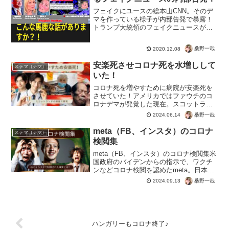
フェイクにユースの総本山CNN。そのデ
マを作っている様子が内部告発で暴露！
トランプ大統領のフェイクニュースが作
られるまでの様子をジャーナリストがネ
タバレしてくれるそうです。◆『トラン
桑野一哉
2020.12.08
プ陣営の言論を抑圧し、トランプ大統領
を退陣に追い込む』方針...
安楽死させコロナ死を水増しして
ステマ（デマ）
いた！
コロナ死を増やすために病院が安楽死を
させていた！アメリカではファウチのコ
ロナデマが発覚した現在。スコットラン
ドのコロナの独立調査委で、病院が患者
桑野一哉
2024.06.14
を安楽死をさせていたことが明らかに。
目的はロックダウンなどコロナ対策推
meta（FB、インスタ）のコロナ
ステマ（デマ）
進、コロナワクチン接種に誘...
検閲集
meta（FB、インスタ）のコロナ検閲集米
国政府のバイデンからの指示で、ワクチ
ンなどコロナ検閲を認めたmeta。日本で
も政府が広告代理店などへの工作費用の
桑野一哉
2024.09.13
支払いも暴露済み。コロナはヤバイ、ワ
クチンは有効で安全である。このような
デマはが世界で...
ハンガリーもコロナ終了♪