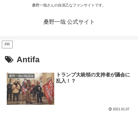
桑野一哉さんの自演乙なファンサイトです。
桑野一哉 公式サイト
PR
Antifa
トランプ大統領の支持者が議会に
桑野一哉の陰謀論
乱入！？
2021.01.07