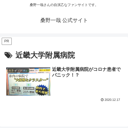
桑野一哉さんの自演乙なファンサイトです。
桑野一哉 公式サイト
PR
近畿大学附属病院
近畿大学附属病院がコロナ患者で
ステマ（デマ）
パニック！？
2020.12.17