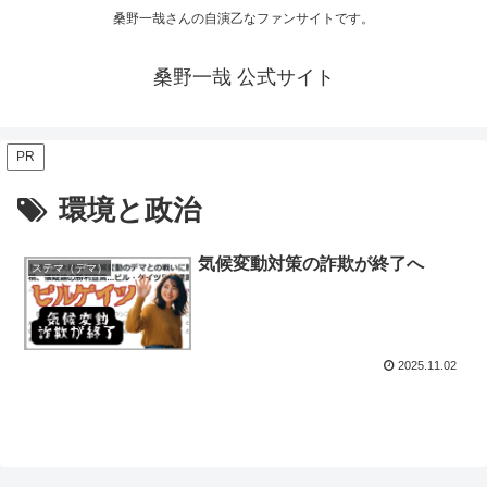
桑野一哉さんの自演乙なファンサイトです。
桑野一哉 公式サイト
PR
環境と政治
気候変動対策の詐欺が終了へ
ステマ（デマ）
2025.11.02