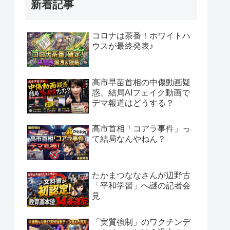
新着記事
コロナは茶番！ホワイトハ
ウスが最終発表♪
高市早苗首相の中傷動画疑
惑、結局AIフェイク動画で
デマ報道はどうする？
高市首相「コアラ事件」っ
て結局なんやねん？
たかまつななさんが辺野古
「平和学習」へ謎の記者会
見
「実質強制」のワクチンデ