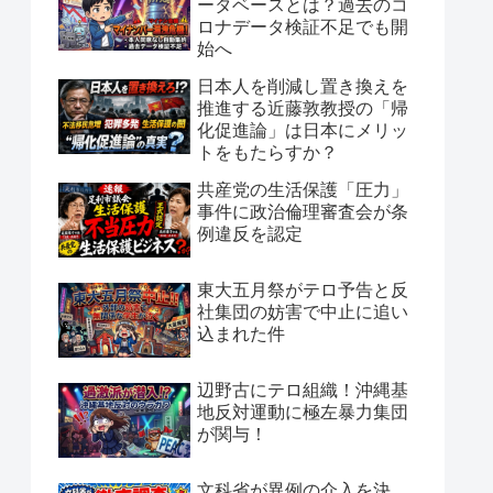
ータベースとは？過去のコ
ロナデータ検証不足でも開
始へ
日本人を削減し置き換えを
推進する近藤敦教授の「帰
化促進論」は日本にメリッ
トをもたらすか？
共産党の生活保護「圧力」
事件に政治倫理審査会が条
例違反を認定
東大五月祭がテロ予告と反
社集団の妨害で中止に追い
込まれた件
辺野古にテロ組織！沖縄基
地反対運動に極左暴力集団
が関与！
文科省が異例の介入を決