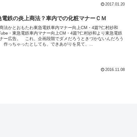
2017.01.20
急電鉄の炎上商法？車内での化粧マナーＣＭ
商法かとおもたわ東急電鉄車内マナー向上CM・4篇?仁村紗和
uTube・東急電鉄車内マナー向上CM・4篇?仁村紗和より東急電鉄
ナー広告。 これ、企画段階でダメだろうときづかないんだろう
 作っちゃったとしても、できあがりを見て、...
2016.11.08