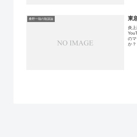
東
桑野一哉の陰謀論
炎上
Yo
のマ
か？