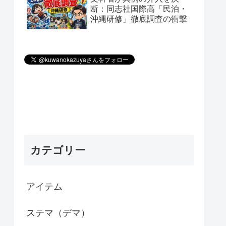
断：同志社国際高「民泊・
沖縄研修」徹底調査の衝撃
カテゴリー
アイテム
ステマ（デマ）