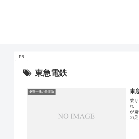
PR
東急電鉄
東
桑野一哉の陰謀論
乗り
れ 
が発
の足