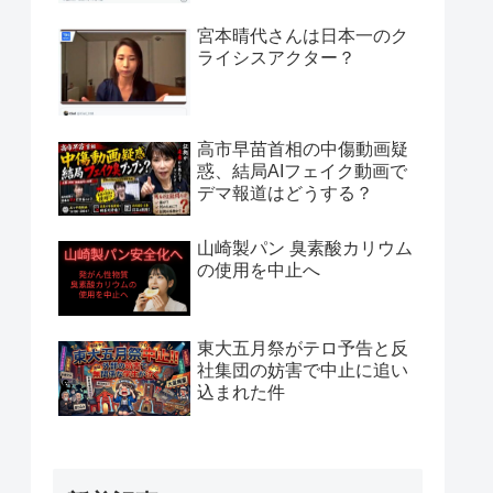
宮本晴代さんは日本一のク
ライシスアクター？
高市早苗首相の中傷動画疑
惑、結局AIフェイク動画で
デマ報道はどうする？
山崎製パン 臭素酸カリウム
の使用を中止へ
東大五月祭がテロ予告と反
社集団の妨害で中止に追い
込まれた件