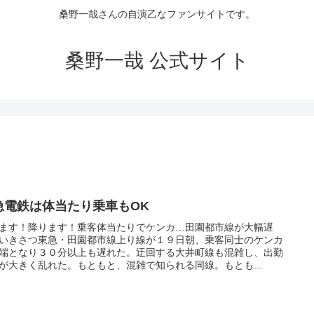
桑野一哉さんの自演乙なファンサイトです。
桑野一哉 公式サイト
急電鉄は体当たり乗車もOK
ます！降ります！乗客体当たりでケンカ…田園都市線が大幅遅
いきさつ東急・田園都市線上り線が１９日朝、乗客同士のケンカ
端となり３０分以上も遅れた。迂回する大井町線も混雑し、出勤
が大きく乱れた。もともと、混雑で知られる同線。もとも...