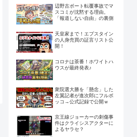
辺野古ボート転覆事故でマ
スコミが沈黙する理由。
「報道しない自由」の裏側
天皇家まで！エプスタイン
の人身売買の証言リスト公
開！
コロナは茶番！ホワイトハ
ウスが最終発表♪
衆院選大勝を「懸念」した
左翼記者が進次郎にフルボ
ッコ→公式記録で公開ｗ
京王線ジョーカーの刺傷事
件はクライシスアクターに
よるヤラセ？