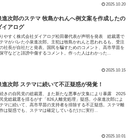
2025.10.20
泉進次郎のステマ 牧島かれんへ例文案を作成したの
ダイアログ
りやすく株式会社ダイアログ松田馨代表が声明を発表 総裁選で
テマがバレた小泉進次郎。主犯は牧島かれんと思われるも、受注
の社長が自社だと発表。国民を騙すためのコメント、高市早苗を
保守などと誹謗中傷するコメント。作った人はわかった...
2025.10.15
泉進次郎 ステマに続いて不正疑惑が発覚！
続きの自民党の総裁選、また新たな悪事が文集により暴露 2025
民党総裁選を揺るがす「826人離党処理」疑惑。小泉進次郎によ
テマに続いて、高市早苗の支持者を排除する不正疑惑。ステマ離
作は疑惑でも、ステマは確定しているだけに実行...
2025.10.01