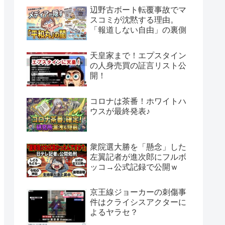
辺野古ボート転覆事故でマ
スコミが沈黙する理由。
「報道しない自由」の裏側
天皇家まで！エプスタイン
の人身売買の証言リスト公
開！
コロナは茶番！ホワイトハ
ウスが最終発表♪
衆院選大勝を「懸念」した
左翼記者が進次郎にフルボ
ッコ→公式記録で公開ｗ
京王線ジョーカーの刺傷事
件はクライシスアクターに
よるヤラセ？