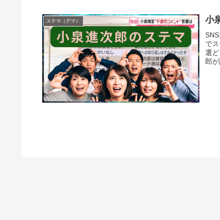
小
ステマ（デマ）
SN
でス
選ど
郎が