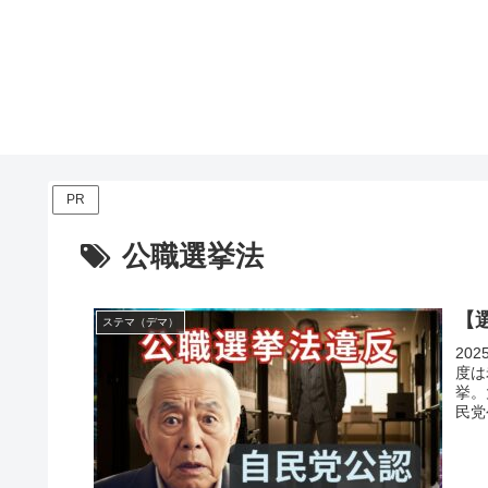
PR
公職選挙法
【
ステマ（デマ）
20
度は
挙。
民党