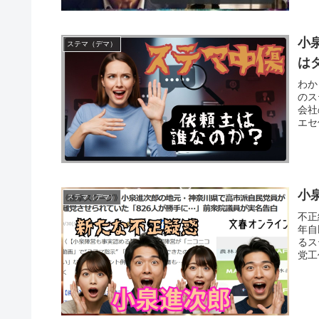
小
ステマ（デマ）
は
わか
のス
会社
エセ
小
ステマ（デマ）
不正
年自
るス
党工