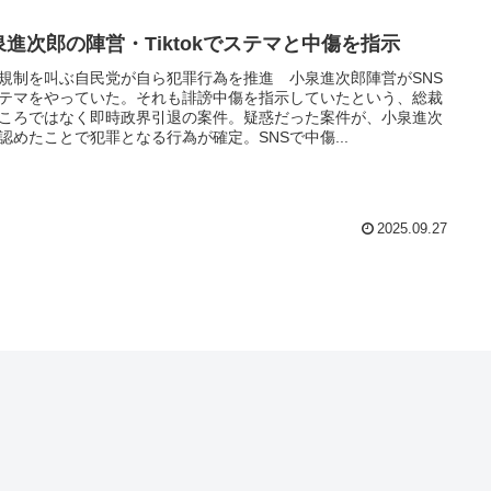
泉進次郎の陣営・Tiktokでステマと中傷を指示
S規制を叫ぶ自民党が自ら犯罪行為を推進 小泉進次郎陣営がSNS
テマをやっていた。それも誹謗中傷を指示していたという、総裁
ころではなく即時政界引退の案件。疑惑だった案件が、小泉進次
認めたことで犯罪となる行為が確定。SNSで中傷...
2025.09.27