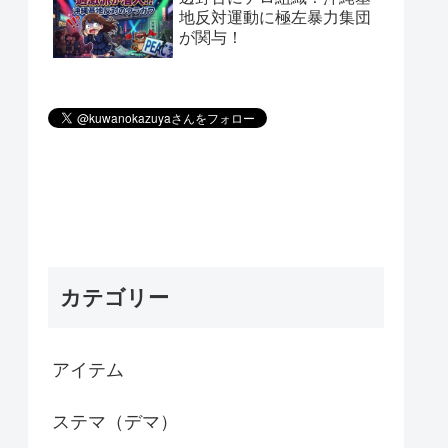
地反対運動に極左暴力集団
が関与！
カテゴリー
アイテム
ステマ（デマ）