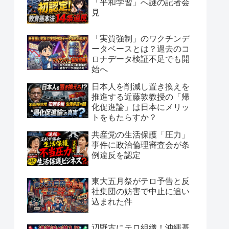
「平和学習」へ謎の記者会
見
「実質強制」のワクチンデ
ータベースとは？過去のコ
ロナデータ検証不足でも開
始へ
日本人を削減し置き換えを
推進する近藤敦教授の「帰
化促進論」は日本にメリッ
トをもたらすか？
共産党の生活保護「圧力」
事件に政治倫理審査会が条
例違反を認定
東大五月祭がテロ予告と反
社集団の妨害で中止に追い
込まれた件
辺野古にテロ組織！沖縄基