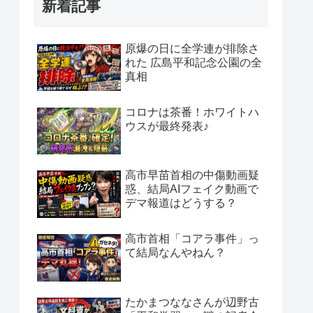
新着記事
原爆の日に全学連が排除さ
れた 広島平和記念公園の全
真相
コロナは茶番！ホワイトハ
ウスが最終発表♪
高市早苗首相の中傷動画疑
惑、結局AIフェイク動画で
デマ報道はどうする？
高市首相「コアラ事件」っ
て結局なんやねん？
たかまつななさんが辺野古