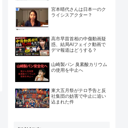
宮本晴代さんは日本一のク
ライシスアクター？
高市早苗首相の中傷動画疑
惑、結局AIフェイク動画で
デマ報道はどうする？
山崎製パン 臭素酸カリウム
の使用を中止へ
東大五月祭がテロ予告と反
社集団の妨害で中止に追い
込まれた件