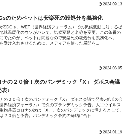
2024.09.13
DGsのためペットは安楽死の殺処分を義務化
がSDGｓ。WEF（世界経済フォーラム）での気候変動に対する提
地球温暖化のウソがバレて、気候変動と名称を変更。この茶番の
にでたのが、ペットは問題なので安楽死の殺処分を義務化へ。
を受け入れさせるために、メディアを使った展開を...
2024.03.05
ロナの２０倍！次のパンデミック「X」 ダボス会議
発表♪
ナの２０倍！次のパンデミック「X」 ダボス会議で発表♪ダボス会
世界経済フォーラム）で次のプランデミック予告。人工ウイルス
生物兵器コロナの次は「X」。次のパンデミックに備えるとして、
は２０倍と予告。パンデミック条約の締結に合わ...
2024.01.19