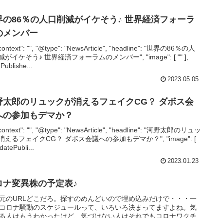
界の86％の人口削減がイケそう♪ 世界経済フォーラ
のメンバー
context": "", "@type": "NewsArticle", "headline": "世界の86％の人
がイケそう♪ 世界経済フォーラムのメンバー", "image": [ "" ],
Publishe...
2023.05.05
野太郎のリュックが消えるフェイクCG？ ダボス会
への参加もデマか？
context": "", "@type": "NewsArticle", "headline": "河野太郎のリュッ
消えるフェイクCG？ ダボス会議への参加もデマか？", "image": [
 "datePubli...
2023.01.23
ロナ変異株の予定表♪
元のURLどこだろ。探すのめんどいので埋め込みだけで・・・一
コロナ騒動のスケジュールって、いろいろ決まってますよね。気
る人はもうわかったけど、気づけない人はそれでもコロナワクチ