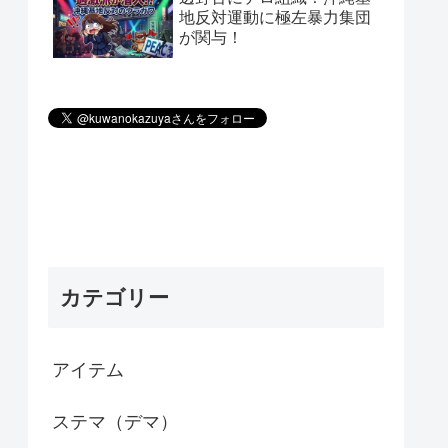
地反対運動に極左暴力集団
が関与！
カテゴリー
アイテム
ステマ（デマ）