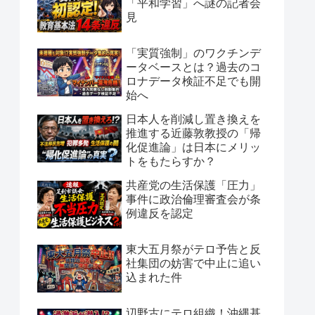
「平和学習」へ謎の記者会
見
「実質強制」のワクチンデ
ータベースとは？過去のコ
ロナデータ検証不足でも開
始へ
日本人を削減し置き換えを
推進する近藤敦教授の「帰
化促進論」は日本にメリッ
トをもたらすか？
共産党の生活保護「圧力」
事件に政治倫理審査会が条
例違反を認定
東大五月祭がテロ予告と反
社集団の妨害で中止に追い
込まれた件
辺野古にテロ組織！沖縄基