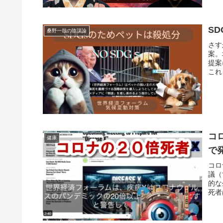
S
桑野一哉の陰謀論
さす
案。
提案
これ
コ
健康
で
コロ
議（
的な
死者