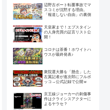
辺野古ボート転覆事故でマ
スコミが沈黙する理由。
「報道しない自由」の裏側
天皇家まで！エプスタイン
の人身売買の証言リスト公
開！
コロナは茶番！ホワイトハ
ウスが最終発表♪
衆院選大勝を「懸念」した
左翼記者が進次郎にフルボ
ッコ→公式記録で公開ｗ
京王線ジョーカーの刺傷事
件はクライシスアクターに
よるヤラセ？