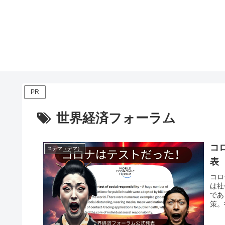
PR
世界経済フォーラム
コ
ステマ（デマ）
表
コロ
は社
であ
策。