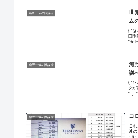
世
桑野一哉の陰謀論
ム
{ "@
口削減
"date
河
桑野一哉の陰謀論
議
{ "@
クが
"" ],
コ
桑野一哉の陰謀論
これ
連の
づけ