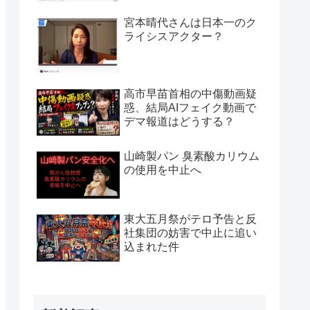
宮本晴代さんは日本一のク
ライシスアクター？
高市早苗首相の中傷動画疑
惑、結局AIフェイク動画で
デマ報道はどうする？
山崎製パン 臭素酸カリウム
の使用を中止へ
東大五月祭がテロ予告と反
社集団の妨害で中止に追い
込まれた件