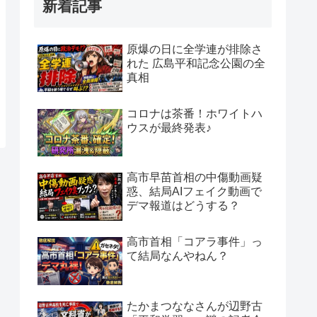
新着記事
原爆の日に全学連が排除さ
れた 広島平和記念公園の全
真相
コロナは茶番！ホワイトハ
ウスが最終発表♪
高市早苗首相の中傷動画疑
惑、結局AIフェイク動画で
デマ報道はどうする？
高市首相「コアラ事件」っ
て結局なんやねん？
たかまつななさんが辺野古