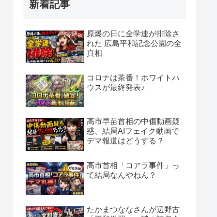
新着記事
原爆の日に全学連が排除さ
れた 広島平和記念公園の全
真相
コロナは茶番！ホワイトハ
ウスが最終発表♪
高市早苗首相の中傷動画疑
惑、結局AIフェイク動画で
デマ報道はどうする？
高市首相「コアラ事件」っ
て結局なんやねん？
たかまつななさんが辺野古