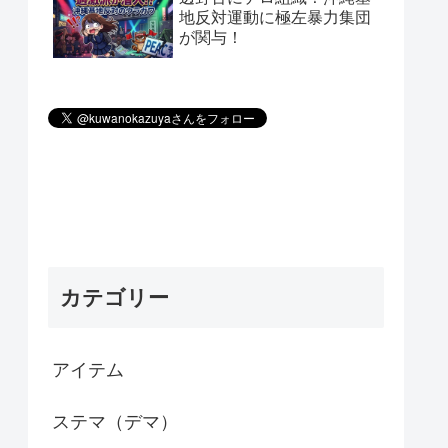
地反対運動に極左暴力集団
が関与！
カテゴリー
アイテム
ステマ（デマ）