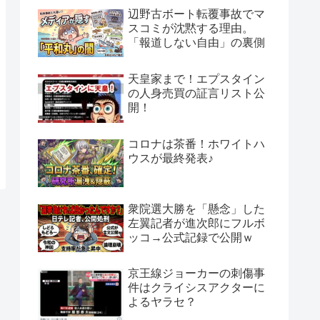
辺野古ボート転覆事故でマ
スコミが沈黙する理由。
「報道しない自由」の裏側
天皇家まで！エプスタイン
の人身売買の証言リスト公
開！
コロナは茶番！ホワイトハ
ウスが最終発表♪
衆院選大勝を「懸念」した
左翼記者が進次郎にフルボ
ッコ→公式記録で公開ｗ
京王線ジョーカーの刺傷事
件はクライシスアクターに
よるヤラセ？