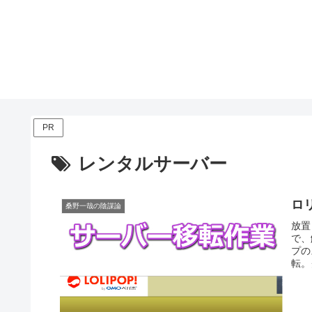
PR
レンタルサーバー
ロ
桑野一哉の陰謀論
放置
で、
プの
転。