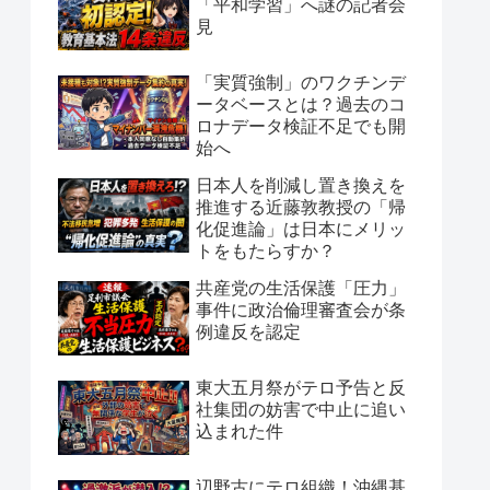
「平和学習」へ謎の記者会
見
「実質強制」のワクチンデ
ータベースとは？過去のコ
ロナデータ検証不足でも開
始へ
日本人を削減し置き換えを
推進する近藤敦教授の「帰
化促進論」は日本にメリッ
トをもたらすか？
共産党の生活保護「圧力」
事件に政治倫理審査会が条
例違反を認定
東大五月祭がテロ予告と反
社集団の妨害で中止に追い
込まれた件
辺野古にテロ組織！沖縄基