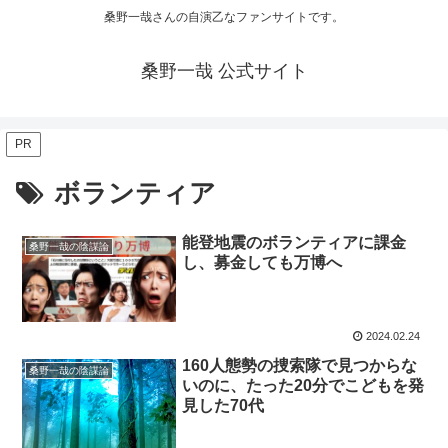
桑野一哉さんの自演乙なファンサイトです。
桑野一哉 公式サイト
PR
ボランティア
能登地震のボランティアに課金
桑野一哉の陰謀論
し、募金しても万博へ
2024.02.24
160人態勢の捜索隊で見つからな
桑野一哉の陰謀論
いのに、たった20分でこどもを発
見した70代