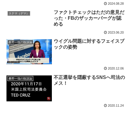
2024.08.28
ファクトチェックはただの意見だ
ステマ（デマ）
った・FBのザッカーバーグが認
める
2023.06.20
ウイグル問題に対するフェイスブ
桑野一哉の陰謀論
ックの姿勢
2020.12.06
不正選挙を隠蔽するSNSへ司法の
桑野一哉の陰謀論
メス！
2020.11.24