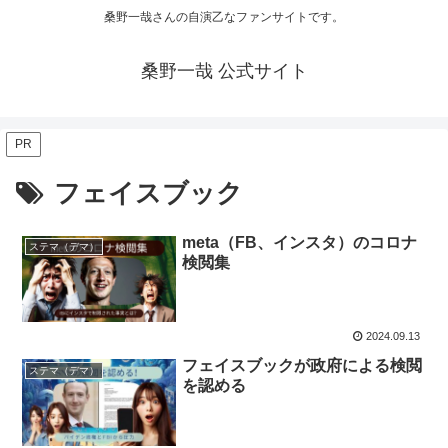
桑野一哉さんの自演乙なファンサイトです。
桑野一哉 公式サイト
PR
フェイスブック
meta（FB、インスタ）のコロナ
ステマ（デマ）
検閲集
2024.09.13
フェイスブックが政府による検閲
ステマ（デマ）
を認める